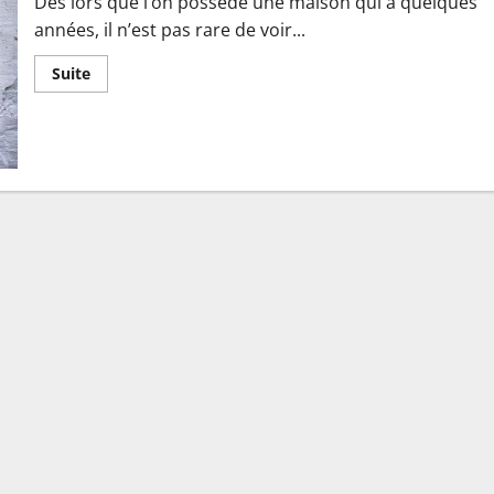
Dès lors que l’on possède une maison qui a quelques
années, il n’est pas rare de voir...
En
Suite
savoir
plus
sur
Comment
réparer
les
fissures
de
sa
façade?