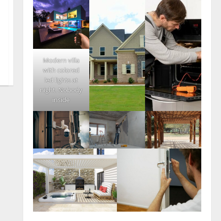
Modern villa
with colored
led lights at
night. Nobody
inside