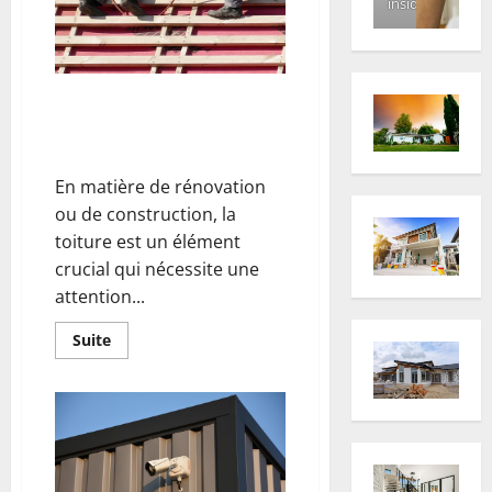
inside
Pourquoi choisir un couvreur
expérimenté pour votre toiture
?
En matière de rénovation
ou de construction, la
toiture est un élément
crucial qui nécessite une
attention...
En
Suite
savoir
plus
sur
Pourquoi
choisir
un
couvreur
expérimenté
pour