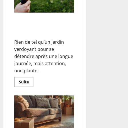
à
la
dératisation
professionnelle
Arrosez comme un pro : Le
guide malin pour un jardin
éclatant
Rien de tel qu’un jardin
verdoyant pour se
détendre après une longue
journée, mais attention,
une plante...
En
Suite
savoir
plus
sur
Arrosez
comme
un
pro
:
Le
guide
malin