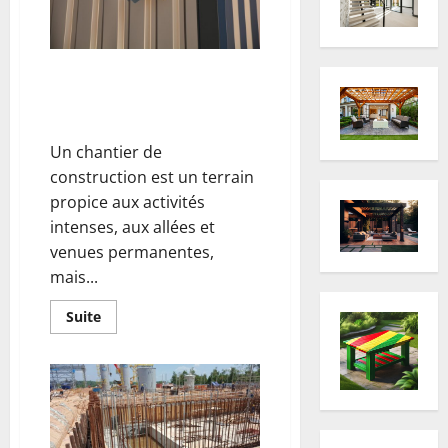
votre
toiture
?
Surveillance chantier :
sécuriser efficacement les
zones de construction
Un chantier de
construction est un terrain
propice aux activités
intenses, aux allées et
venues permanentes,
mais...
En
Suite
savoir
plus
sur
Surveillance
chantier
:
sécuriser
efficacement
les