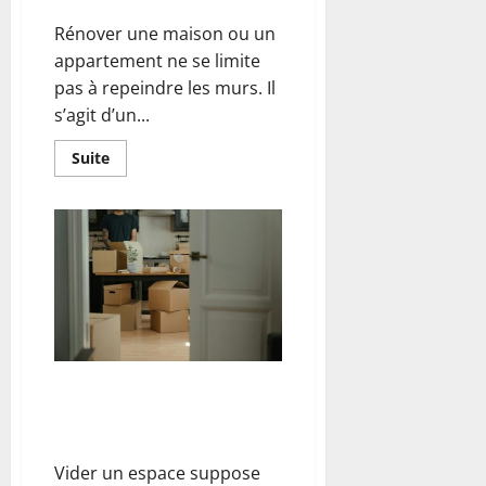
Rénover une maison ou un
appartement ne se limite
pas à repeindre les murs. Il
s’agit d’un...
En
Suite
savoir
plus
sur
Guide
de
rénovation
:
réussir
chaque
étape
pour
un
projet
durable
Débarrasser efficacement un
espace encombré grâce à un
service adapté
Vider un espace suppose