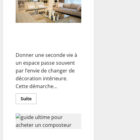
travaux
de
rénovation
de
bâtiments
industriels ?
Inspirations modernes pour
transformer une ambiance
intérieure avec style
Donner une seconde vie à
un espace passe souvent
par l’envie de changer de
décoration intérieure.
Cette démarche...
En
Suite
savoir
plus
sur
Inspirations
modernes
pour
transformer
une
Acheter un composteur : le
ambiance