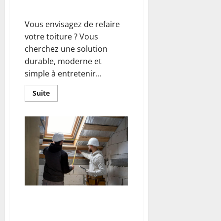
passer à l’aluminium
Vous envisagez de refaire
votre toiture ? Vous
cherchez une solution
durable, moderne et
simple à entretenir...
En
Suite
savoir
plus
sur
Rénover
votre
toiture
sans
stress
:
mode
d’emploi
pour
passer
à
l’aluminium
Guide de rénovation : réussir
chaque étape pour un projet
durable