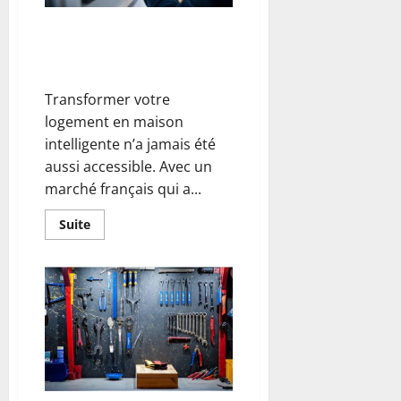
bien
s’organiser
Comment choisir votre système
domotique idéal sans se
perdre ?
Transformer votre
logement en maison
intelligente n’a jamais été
aussi accessible. Avec un
marché français qui a...
En
Suite
savoir
plus
sur
Comment
choisir
votre
système
domotique
idéal
sans
se
perdre ?