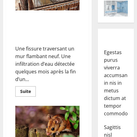
zones
de
construction
Comprendre la garantie
décennale : une protection
essentielle dans le secteur du
bâtiment
Une fissure traversant un
Egestas
mur flambant neuf. Une
purus
infiltration d’eau détectée
viverra
quelques mois après la fin
accumsan
d’un...
in nis in
metus
En
Suite
savoir
dictum at
plus
sur
tempor
Comprendre
la
commodo.
garantie
décennale
:
Sagittis
une
protection
nisl