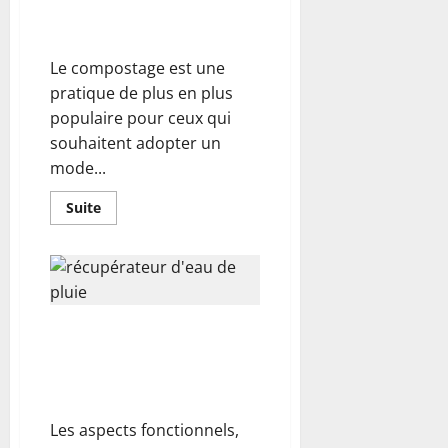
intérieure
guide ultime pour un jardin
avec
écologique et économique
style
Le compostage est une
pratique de plus en plus
populaire pour ceux qui
souhaitent adopter un
mode...
En
Suite
savoir
plus
sur
Acheter
un
composteur
:
le
Comment intégrer
guide
ultime
harmonieusement un
pour
récupérateur d’eau de pluie
un
jardin
dans un jardin aménagé ?
écologique
et
Les aspects fonctionnels,
économique