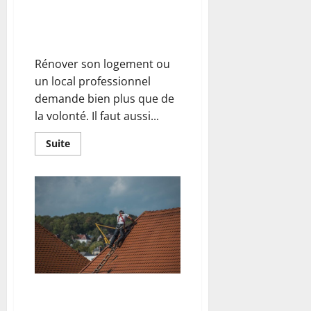
Rénovation : bien choisir son
outillage pour un projet réussi,
nos conseils
Rénover son logement ou
un local professionnel
demande bien plus que de
la volonté. Il faut aussi...
En
Suite
savoir
plus
sur
Rénovation
:
bien
choisir
son
outillage
pour
un
projet
réussi,
nos
conseils
Rénover votre toiture sans
stress : mode d’emploi pour