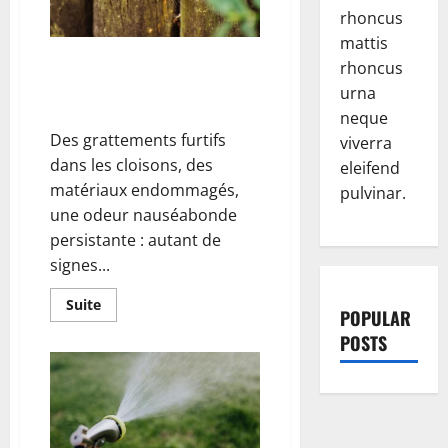
essentielle
rhoncus
dans
le
mattis
secteur
du
Comment maîtriser une
rhoncus
bâtiment
présence de rongeurs grâce à la
urna
dératisation professionnelle
neque
Des grattements furtifs
viverra
dans les cloisons, des
eleifend
matériaux endommagés,
pulvinar.
une odeur nauséabonde
persistante : autant de
signes...
En
Suite
POPULAR
savoir
plus
POSTS
sur
Comment
maîtriser
une
présence
de
rongeurs
grâce