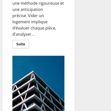
une méthode rigoureuse et
une anticipation
précise. Vider un
logement implique
d’évaluer chaque pièce,
d’analyser...
En
Suite
savoir
plus
sur
Débarrasser
efficacement
un
espace
encombré
grâce
à
un
service
adapté