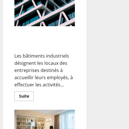
Dans quels cas envisager des
travaux de rénovation de
bâtiments industriels ?
Les bâtiments industriels
désignent les locaux des
entreprises destinés à
accueillir leurs employés, à
effectuer les activités...
En
Suite
savoir
plus
sur
Dans
quels
cas
envisager
des