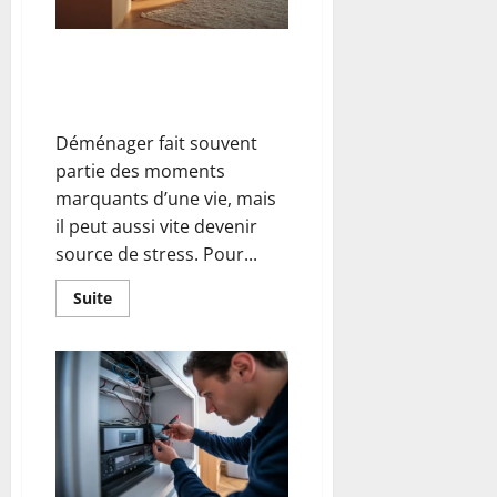
pour
un
jardin
éclatant
Réussir un déménagement sans
stress : conseils pratiques pour
bien s’organiser
Déménager fait souvent
partie des moments
marquants d’une vie, mais
il peut aussi vite devenir
source de stress. Pour...
En
Suite
savoir
plus
sur
Réussir
un
déménagement
sans
stress
:
conseils
pratiques
pour