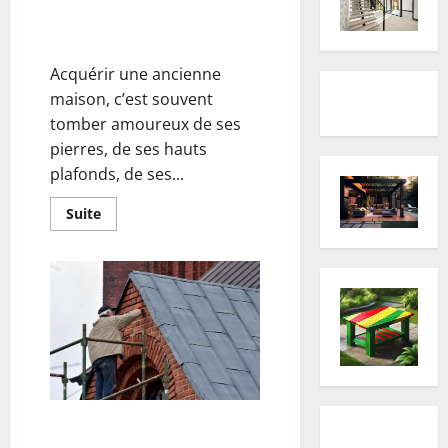
pour
guide complet pour redonner
réussir
tous
vie à votre bien
vos
travaux
Acquérir une ancienne
maison, c’est souvent
tomber amoureux de ses
pierres, de ses hauts
plafonds, de ses...
En
Suite
savoir
plus
sur
Rénover
une
ancienne
maison
:
guide
complet
pour
redonner
vie
à
votre
Ravalement de façade : les
bien