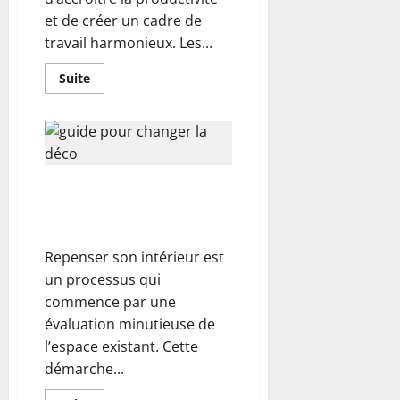
et de créer un cadre de
travail harmonieux. Les...
En
Suite
savoir
plus
sur
Aménager
son
bureau
avec
des
Repenser l’intérieur : guide
cloisons
modulaires
pour changer la déco et
:
valoriser l’espace
le
guide
complet
Repenser son intérieur est
un processus qui
commence par une
évaluation minutieuse de
l’espace existant. Cette
démarche...