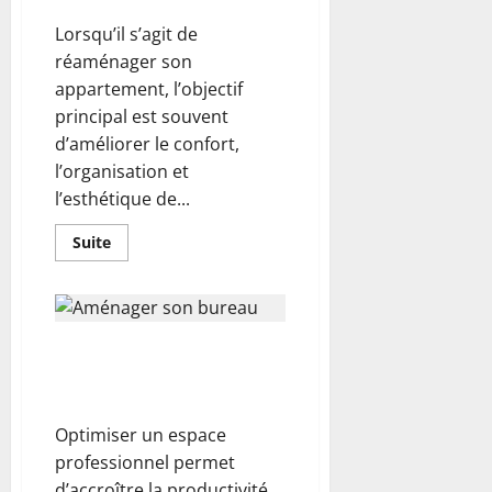
obligatoire
de
Lorsqu’il s’agit de
faire
appel
réaménager son
à
appartement, l’objectif
un
architecte
principal est souvent
?
d’améliorer le confort,
l’organisation et
l’esthétique de...
En
Suite
savoir
plus
sur
Rénovation
d’appartement
:
Aménager son bureau avec des
conseils
et
cloisons modulaires : le guide
idées
pour
complet
un
intérieur
Optimiser un espace
unique
professionnel permet
d’accroître la productivité