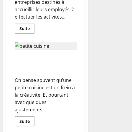
entreprises destinés à
accueillir leurs employés, à
effectuer les activités...
En
Suite
savoir
plus
sur
Dans
quels
cas
Petite cuisine, maxi effet : les
envisager
des
astuces rénovation qui
travaux
de
changent tout !
rénovation
de
On pense souvent qu’une
bâtiments
industriels ?
petite cuisine est un frein à
la créativité. Et pourtant,
avec quelques
ajustements...
En
Suite
savoir
plus