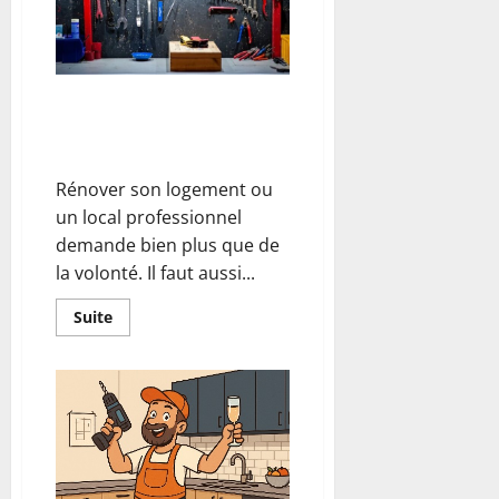
idéal
sans
se
perdre ?
Rénovation : bien choisir son
outillage pour un projet réussi,
nos conseils
Rénover son logement ou
un local professionnel
demande bien plus que de
la volonté. Il faut aussi...
En
Suite
savoir
plus
sur
Rénovation
:
bien
choisir
son
outillage
pour
un