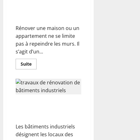
Guide de rénovation : réussir
la
décoration
chaque étape pour un projet
d’une
cuisine
durable
:
du
Rénover une maison ou un
sol
au
appartement ne se limite
plafond
pas à repeindre les murs. Il
s’agit d’un...
En
Suite
savoir
plus
sur
Guide
de
rénovation
:
réussir
Dans quels cas envisager des
chaque
étape
travaux de rénovation de
pour
bâtiments industriels ?
un
projet
durable
Les bâtiments industriels
désignent les locaux des