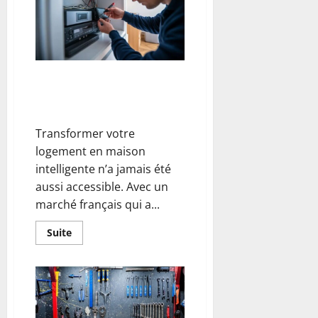
la
préparation
avant
de
mettre
les
mains
dans
Comment choisir votre système
le
domotique idéal sans se
cambouis
(et
perdre ?
éviter
la
Transformer votre
catastrophe)
logement en maison
intelligente n’a jamais été
aussi accessible. Avec un
marché français qui a...
En
Suite
savoir
plus
sur
Comment
choisir
votre
système
domotique