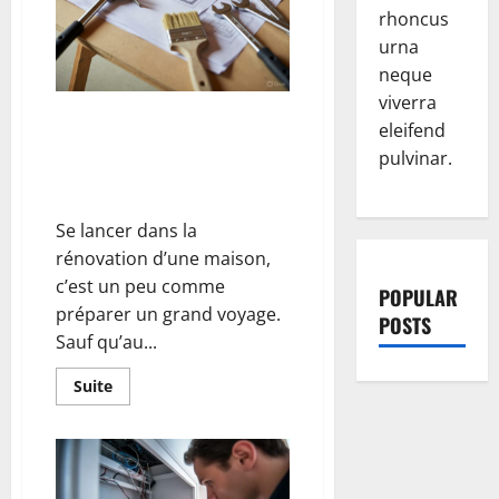
rhoncus
urna
neque
viverra
Rénovation d’une maison : la
eleifend
préparation avant de mettre les
pulvinar.
mains dans le cambouis (et
éviter la catastrophe)
Se lancer dans la
rénovation d’une maison,
c’est un peu comme
POPULAR
préparer un grand voyage.
POSTS
Sauf qu’au...
En
Suite
savoir
plus
sur
Rénovation
d’une
maison
: