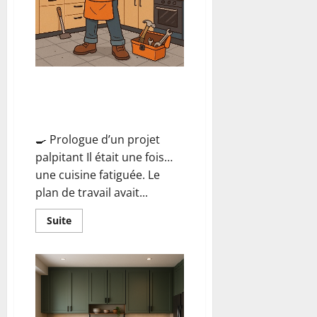
projet
réussi,
nos
conseils
Rénover sa Cuisine Le Guide du
Bricoleur Presque Pro pour un
Festin Visuel
🍳 Prologue d’un projet
palpitant Il était une fois…
une cuisine fatiguée. Le
plan de travail avait...
En
Suite
savoir
plus
sur
Rénover
sa
Cuisine
Le
Guide
du