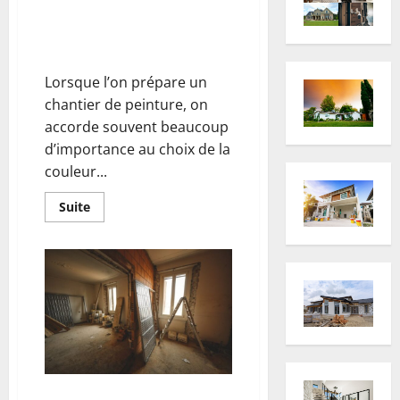
peinture : guide complet des
pinceaux et rouleaux pour
réussir tous vos travaux
Lorsque l’on prépare un
chantier de peinture, on
accorde souvent beaucoup
d’importance au choix de la
couleur...
En
Suite
savoir
plus
sur
Les
outils
d’application
de
peinture
:
guide
complet
des
pinceaux
et
rouleaux
Rénover une ancienne maison :