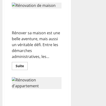
sur
Petite
cuisine,
maxi
Rénovation de maison : dans
effet
:
quel cas est-il obligatoire de
les
astuces
faire appel à un architecte ?
rénovation
qui
Rénover sa maison est une
changent
tout
belle aventure, mais aussi
!
un véritable défi. Entre les
démarches
administratives, les...
En
Suite
savoir
plus
sur
Rénovation
de
maison
:
dans
Rénovation d’appartement :
quel
cas
conseils et idées pour un
est-
intérieur unique
il