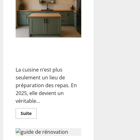
Bricoleur
Presque
Pro
pour
un
Festin
Visuel
Tendances 2025 pour la
décoration d’une cuisine : du
sol au plafond
La cuisine n’est plus
seulement un lieu de
préparation des repas. En
2025, elle devient un
véritable...
En
Suite
savoir
plus
sur
Tendances
2025
pour