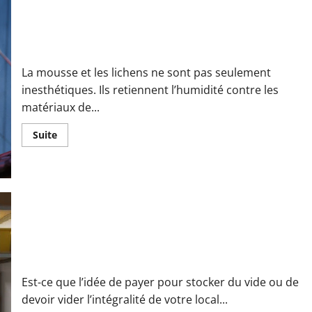
sur
une
agence
de
Comment prévenir l’apparition de mousse et de lichens sur
confort
votre toiture ?
thermique
spécialisée
en
La mousse et les lichens ne sont pas seulement
climatisation
et
inesthétiques. Ils retiennent l’humidité contre les
pompe
matériaux de...
à
chaleur
En
Suite
savoir
plus
sur
Comment
prévenir
l’apparition
de
mousse
et
de
lichens
Optimiser l’agencement d’un box de stockage : 10 techniques
sur
de pros pour gagner 30 % d’espace
votre
toiture ?
Est-ce que l’idée de payer pour stocker du vide ou de
devoir vider l’intégralité de votre local...