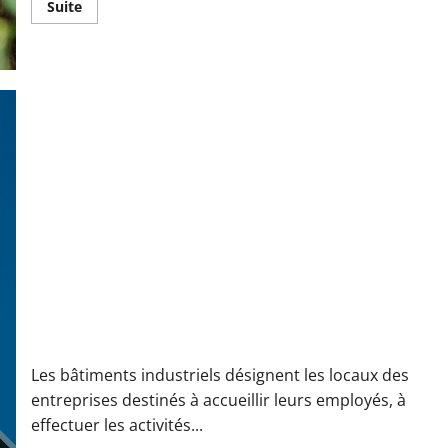
En
Suite
savoir
plus
sur
Comment
maîtriser
une
présence
de
rongeurs
grâce
à
la
dératisation
professionnelle
Dans quels cas envisager des travaux de rénovation de
bâtiments industriels ?
Les bâtiments industriels désignent les locaux des
entreprises destinés à accueillir leurs employés, à
effectuer les activités...