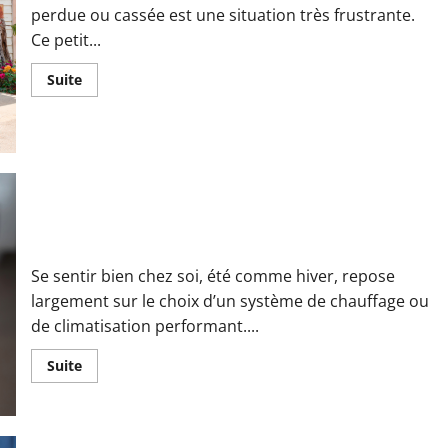
perdue ou cassée est une situation très frustrante.
Ce petit...
En
Suite
savoir
plus
sur
Télécommande
de
portail
perdue
ou
cassée
:
Tout savoir sur une agence de confort thermique spécialisée
que
en climatisation et pompe à chaleur
faire?
Se sentir bien chez soi, été comme hiver, repose
largement sur le choix d’un système de chauffage ou
de climatisation performant....
En
Suite
savoir
plus
sur
Tout
savoir