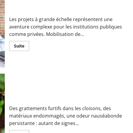
7 défis rencontrés lors de projets à grande échelle
Les projets à grande échelle représentent une
aventure complexe pour les institutions publiques
comme privées. Mobilisation de...
En
Suite
savoir
plus
sur
7
défis
rencontrés
lors
de
projets
à
grande
Comment maîtriser une présence de rongeurs grâce à la
échelle
dératisation professionnelle
Des grattements furtifs dans les cloisons, des
matériaux endommagés, une odeur nauséabonde
persistante : autant de signes...