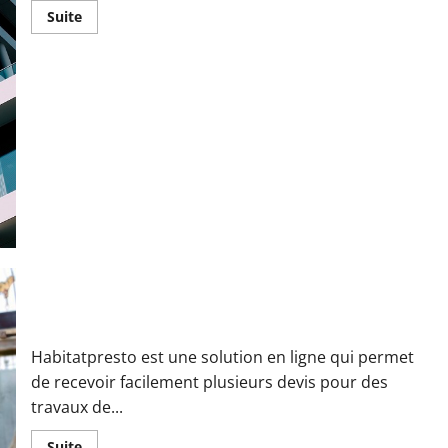
En
Suite
savoir
plus
sur
Dans
quels
cas
envisager
des
travaux
de
rénovation
de
bâtiments
industriels ?
Devis travaux Habitatpresto: Obtenir un devis travaux précis
et rapide
Habitatpresto est une solution en ligne qui permet
de recevoir facilement plusieurs devis pour des
travaux de...
En
Suite