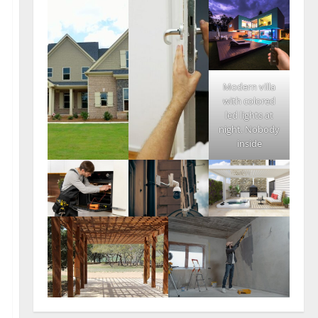
Modern villa
with colored
led lights at
night. Nobody
inside