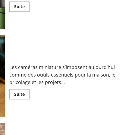
En
Suite
savoir
plus
sur
Optimiser
l’agencement
d’un
box
de
stockage
:
10
Caméras miniatures : la nouvelle génération d’appareils
techniques
de
pros
Les caméras miniature s’imposent aujourd’hui
pour
gagner
comme des outils essentiels pour la maison, le
30
bricolage et les projets...
%
d’espace
En
Suite
savoir
plus
sur
Caméras
miniatures :
la
nouvelle
génération
d’appareils