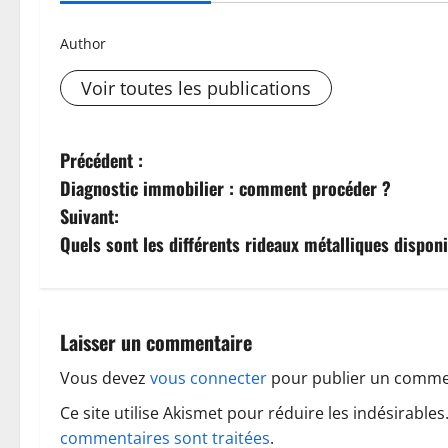
Author
Voir toutes les publications
N
Précédent :
Diagnostic immobilier : comment procéder ?
a
Suivant:
v
Quels sont les différents rideaux métalliques dispon
i
g
Laisser un commentaire
a
Vous devez
vous connecter
pour publier un comme
t
Ce site utilise Akismet pour réduire les indésirables
commentaires sont traitées
.