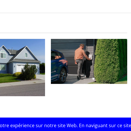
Installation d’une borne de
recharge en propriété : à quel
ser un DPE pour son
prix ?
tre expérience sur notre site Web. En naviguant sur ce site