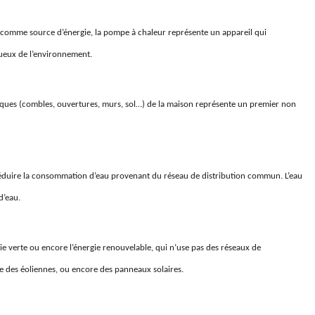
 comme source d’énergie, la pompe à chaleur représente un appareil qui
tueux de l’environnement.
ifiques (combles, ouvertures, murs, sol…) de la maison représente un premier non
 réduire la consommation d’eau provenant du réseau de distribution commun. L’eau
d’eau.
gie verte ou enco
re
l’énergie renouvelable
, qui n’use pas des réseaux de
me des éoliennes, ou encore des panneaux solaires.