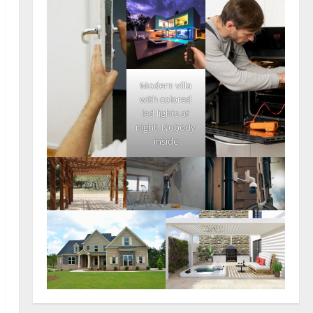
Modern villa
with colored
led lights at
night. Nobody
inside