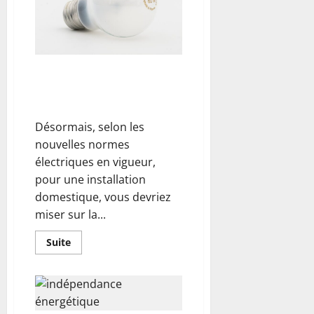
peine
d’investir
dans
un
système
solaire
photovoltaïque
?
Remise aux normes électriques
de la maison : focus sur
l’ampoule E27
Désormais, selon les
nouvelles normes
électriques en vigueur,
pour une installation
domestique, vous devriez
miser sur la...
En
Suite
savoir
plus
sur
Remise
aux
normes
électriques