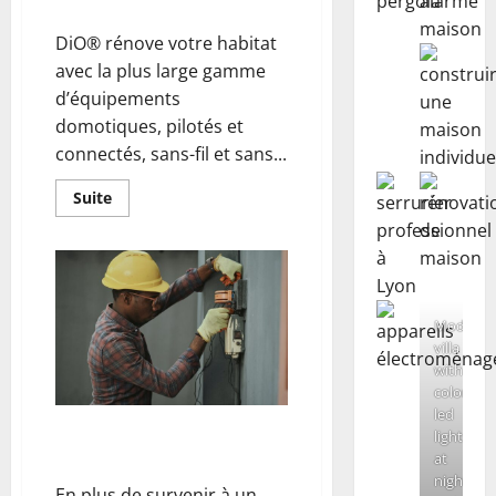
Infos maison connectée
DiO® rénove votre habitat
avec la plus large gamme
d’équipements
domotiques, pilotés et
connectés, sans-fil et sans...
En
Suite
savoir
plus
sur
Infos
maison
connectée
Modern
villa
with
colored
led
Que faire en cas de panne
lights
d’électricité ?
at
night.
En plus de survenir à un