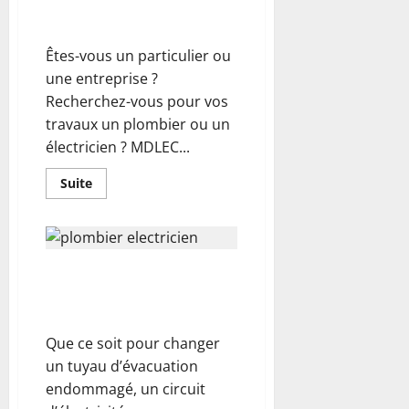
au meilleur prix pour ses
il
de
travaux?
réduire
efficacement
Êtes-vous un particulier ou
sa
facture
une entreprise ?
d’électricité?
Recherchez-vous pour vos
travaux un plombier ou un
électricien ? MDLEC...
En
Suite
savoir
plus
sur
Comment
trouver
le
Quels sont les avantages de
bon
artisan
demander les services d’un
au
meilleur
plombier-électricien?
prix
pour
Que ce soit pour changer
ses
travaux?
un tuyau d’évacuation
endommagé, un circuit