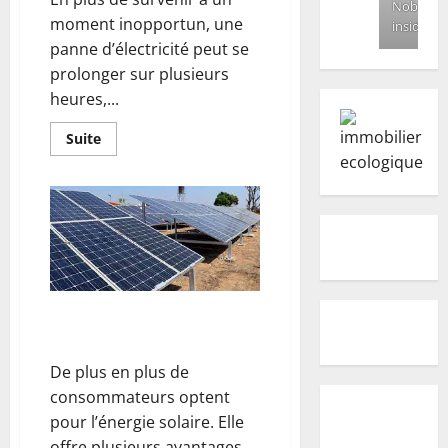
Nobody
moment inopportun, une
inside
panne d’électricité peut se
prolonger sur plusieurs
heures,...
En
Suite
savoir
plus
sur
Que
faire
en
cas
de
panne
d’électricité
?
Quels sont les panneaux
solaires hybrides ?
De plus en plus de
consommateurs optent
pour l’énergie solaire. Elle
offre plusieurs avantages