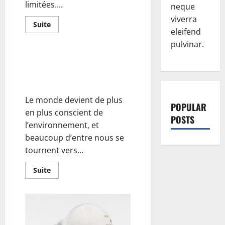
limitées....
neque
viverra
En
Suite
eleifend
savoir
plus
pulvinar.
sur
Dans
quelles
Cela vaut-il la peine d’investir
situations
dans un système solaire
est-
il
photovoltaïque ?
préconisé
de
Le monde devient de plus
faire
POPULAR
appel
en plus conscient de
à
POSTS
un
l’environnement, et
électricien ?
beaucoup d’entre nous se
tournent vers...
En
Suite
savoir
plus
sur
Cela
vaut-
il
la