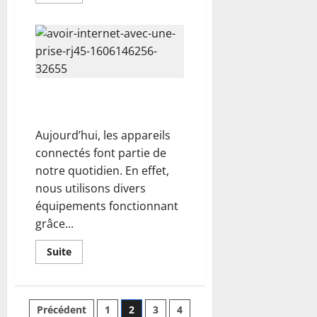
savoir
plus
sur
Comment
assurer
sa
sécurité
dans
son
domicile
Prise RJ45 : quels sont ses
?
avantages ?
Aujourd’hui, les appareils
connectés font partie de
notre quotidien. En effet,
nous utilisons divers
équipements fonctionnant
grâce...
En
Suite
savoir
plus
sur
Prise
RJ45
Pagination
Précédent
1
2
3
4
: