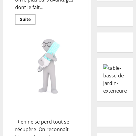
dont le fait...
En
Suite
savoir
plus
sur
Quels
sont
les
panneaux
solaires
hybrides
?
Pourquoi choisir une lampe LED
?
Rien ne se perd tout se
récupère On reconnaît