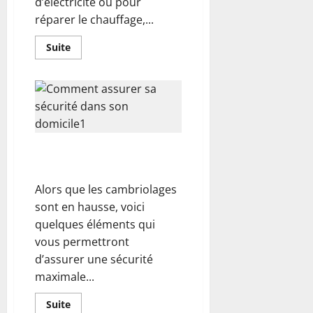
d’électricité ou pour
réparer le chauffage,...
En
Suite
savoir
plus
sur
Quels
sont
les
avantages
de
demander
les
Comment assurer sa sécurité
services
d’un
dans son domicile ?
plombier-
électricien?
Alors que les cambriolages
sont en hausse, voici
quelques éléments qui
vous permettront
d’assurer une sécurité
maximale...
En
Suite