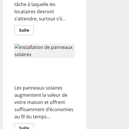
tâche à laquelle les
locataires devront
s’attendre, surtout s’il...
En
Suite
savoir
plus
sur
Travaux
maison :
3
conseils
pour
8 conseils pour faciliter
la
rénovation
l’installation de panneaux
de
solaires à la maison
son
installation
électrique
Les panneaux solaires
augmentent la valeur de
votre maison et offrent
suffisamment d’économies
au fil du temps...
En
Suite