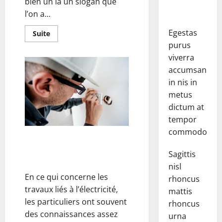
bien un la un slogan que
l’on a...
Egestas
En
Suite
savoir
purus
plus
sur
viverra
Pourquoi
choisir
accumsan
une
in nis in
lampe
LED
metus
?
dictum at
tempor
commodo.
Dans quelles situations est-il
préconisé de faire appel à un
Sagittis
électricien ?
nisl
En ce qui concerne les
rhoncus
travaux liés à l’électricité,
mattis
les particuliers ont souvent
rhoncus
des connaissances assez
urna