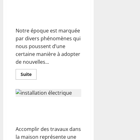
de
Autonomie maison : comment
la
maison
accéder à l’indépendance
:
énergétique ?
focus
sur
l’ampoule
Notre époque est marquée
E27
par divers phénomènes qui
nous poussent d’une
certaine manière à adopter
de nouvelles...
En
Suite
savoir
plus
sur
Autonomie
maison :
comment
Travaux maison : 3 conseils pour
accéder
à
la rénovation de son installation
l’indépendance
énergétique ?
électrique
Accomplir des travaux dans
la maison représente une