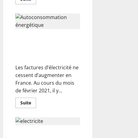
savoir
plus
sur
8
conseils
pour
faciliter
l’installation
Autoconsommation
de
panneaux
énergétique : cela permet-il de
solaires
réduire efficacement sa facture
à
la
d’électricité?
maison
Les factures d’électricité ne
cessent d’augmenter en
France. Au cours du mois
de février 2021, il y...
En
Suite
savoir
plus
sur
Autoconsommation
énergétique
:
Comment trouver le bon artisan
cela
permet-