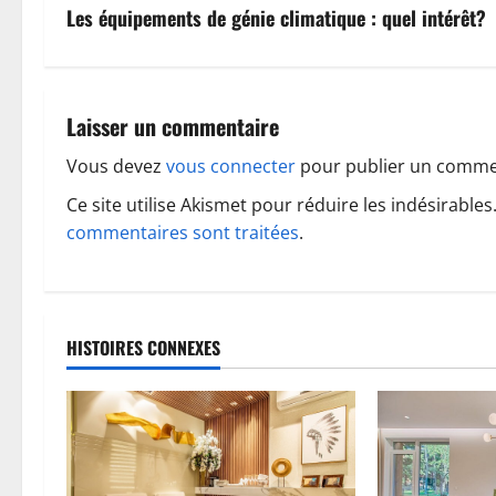
v
Les équipements de génie climatique : quel intérêt?
i
g
Laisser un commentaire
a
Vous devez
vous connecter
pour publier un comme
t
Ce site utilise Akismet pour réduire les indésirables
commentaires sont traitées
.
i
o
n
HISTOIRES CONNEXES
d
’
a