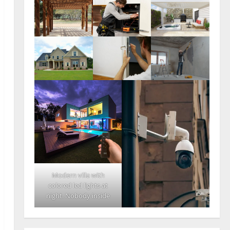
Modern villa with
colored led lights at
night. Nobody inside