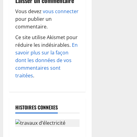
Laisser un commentaire
t
Vous devez
vous connecter
i
pour publier un
o
commentaire.
Ce site utilise Akismet pour
n
réduire les indésirables.
En
d
savoir plus sur la façon
dont les données de vos
’
commentaires sont
traitées
.
a
r
t
HISTOIRES CONNEXES
i
c
Travaux d’électricité dans