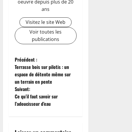
oeuvre depuis plus de 20
ans
Visitez le site Web
Voir toutes les
publications
N
Précédent :
Terrasse bois sur pilotis : un
a
espace de détente même sur
un terrain en pente
v
Suivant:
i
Ce qu’il faut savoir sur
l’adoucisseur d’eau
g
a