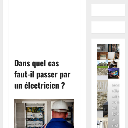
Dans quel cas
faut-il passer par
un électricien ?
Modern
villa
with
colored
led
lights
at
night.