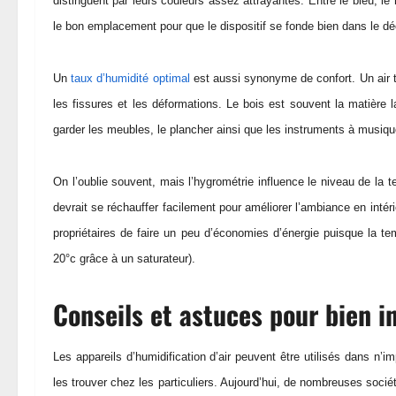
distinguent par leurs couleurs assez attrayantes. Entre le bleu, le r
le bon emplacement pour que le dispositif se fonde bien dans le déco
Un
taux d’humidité optimal
est aussi synonyme de confort. Un air tr
les fissures et les déformations. Le bois est souvent la matière la
garder les meubles, le plancher ainsi que les instruments à musiq
On l’oublie souvent, mais l’hygrométrie influence le niveau de la 
devrait se réchauffer facilement pour améliorer l’ambiance en intérie
propriétaires de faire un peu d’économies d’énergie puisque la te
20°c grâce à un saturateur).
Conseils et astuces pour bien in
Les appareils d’humidification d’air peuvent être utilisés dans n
les trouver chez les particuliers. Aujourd’hui, de nombreuses soci