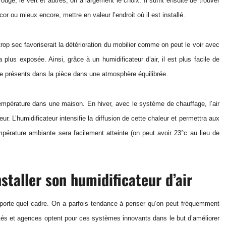
ouge, le vert et autres, on a largement le choix. Il suffit ensuite de trouver
r ou mieux encore, mettre en valeur l’endroit où il est installé.
op sec favoriserait la détérioration du mobilier comme on peut le voir avec
 plus exposée. Ainsi, grâce à un humidificateur d’air, il est plus facile de
ue présents dans la pièce dans une atmosphère équilibrée.
température dans une maison. En hiver, avec le système de chauffage, l’air
ur. L’humidificateur intensifie la diffusion de cette chaleur et permettra aux
mpérature ambiante sera facilement atteinte (on peut avoir 23°c au lieu de
staller son humidificateur d’air
’importe quel cadre. On a parfois tendance à penser qu’on peut fréquemment
étés et agences optent pour ces systèmes innovants dans le but d’améliorer