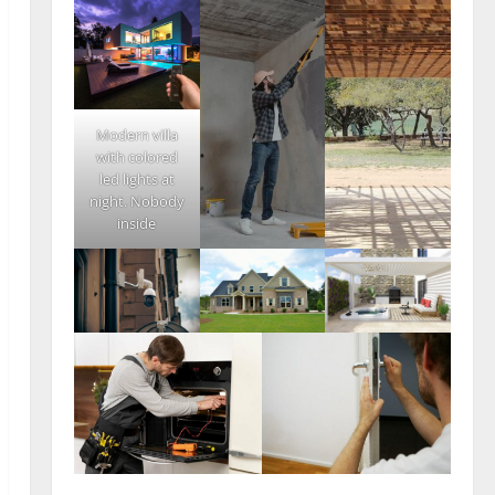
Modern villa
with colored
led lights at
night. Nobody
inside