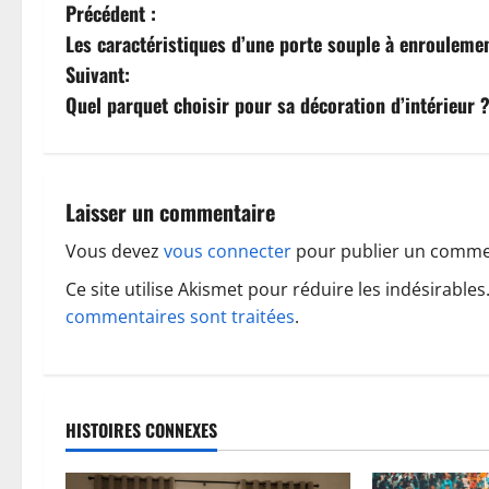
N
Précédent :
Les caractéristiques d’une porte souple à enrouleme
a
Suivant:
v
Quel parquet choisir pour sa décoration d’intérieur 
i
g
Laisser un commentaire
a
Vous devez
vous connecter
pour publier un comme
t
Ce site utilise Akismet pour réduire les indésirables
commentaires sont traitées
.
i
o
n
HISTOIRES CONNEXES
d