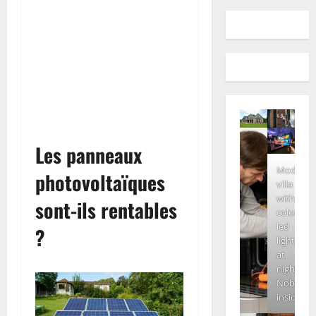
Les panneaux
Modern
photovoltaïques
villa
with
sont-ils rentables
colored
led
?
lights
at
night.
Nobody
inside