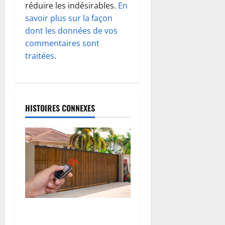
n
réduire les indésirables.
En
d
savoir plus sur la façon
dont les données de vos
’
commentaires sont
traitées
.
a
r
t
HISTOIRES CONNEXES
i
c
l
e
Télécommande de portail
perdue ou cassée : que