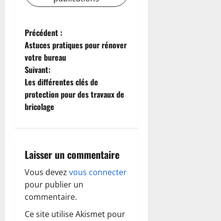
N
Précédent :
Astuces pratiques pour rénover
a
votre bureau
Suivant:
v
Les différentes clés de
i
protection pour des travaux de
bricolage
g
a
Laisser un commentaire
t
Vous devez
vous connecter
i
pour publier un
o
commentaire.
Ce site utilise Akismet pour