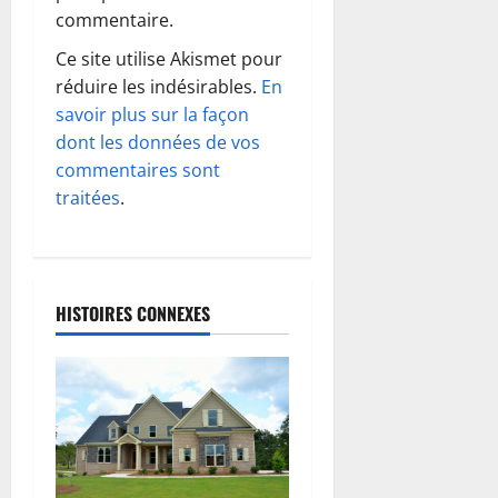
i
commentaire.
o
Ce site utilise Akismet pour
réduire les indésirables.
En
n
savoir plus sur la façon
d
dont les données de vos
commentaires sont
’
traitées
.
a
r
HISTOIRES CONNEXES
t
i
c
l