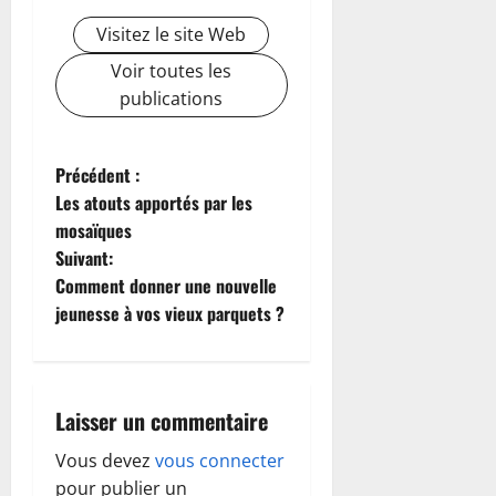
Visitez le site Web
Voir toutes les
publications
N
Précédent :
Les atouts apportés par les
a
mosaïques
Suivant:
v
Comment donner une nouvelle
i
jeunesse à vos vieux parquets ?
g
a
Laisser un commentaire
t
Vous devez
vous connecter
pour publier un