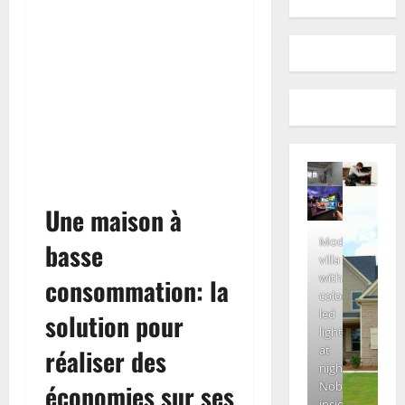
Une maison à
Modern
basse
villa
with
consommation: la
colored
led
solution pour
lights
at
réaliser des
night.
Nobody
économies sur ses
inside