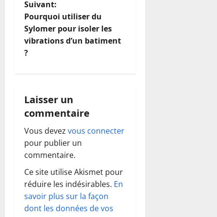
Suivant:
v
Pourquoi utiliser du
i
Sylomer pour isoler les
vibrations d’un batiment
g
?
a
t
Laisser un
i
commentaire
o
Vous devez
vous connecter
pour publier un
n
commentaire.
d
Ce site utilise Akismet pour
réduire les indésirables.
En
’
savoir plus sur la façon
dont les données de vos
a