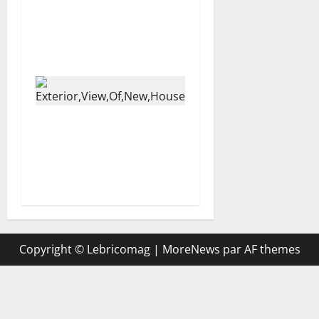
des actifs
commerciaux
immobiliers
Comment optimiser le
budget de votre projet
de construction de
maison ?
Copyright © Lebricomag
|
MoreNews
par AF themes