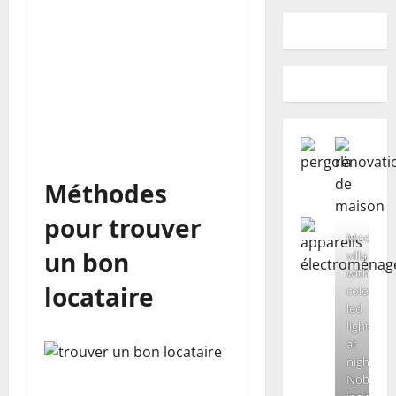
Méthodes
pour trouver
Modern
un bon
villa
with
locataire
colored
led
lights
at
night.
Nobody