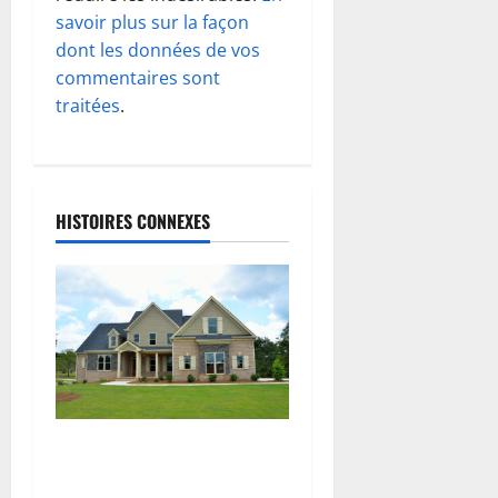
d
savoir plus sur la façon
dont les données de vos
’
commentaires sont
traitées
.
a
r
t
HISTOIRES CONNEXES
i
c
l
e
Guide Complet : L’Isolation
Thermique par l’Extérieur