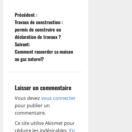
N
Précédent :
Travaux de construction :
a
permis de construire ou
déclaration de travaux ?
v
Suivant:
i
Comment raccorder sa maison
au gaz naturel?
g
a
Laisser un commentaire
t
Vous devez
vous connecter
i
pour publier un
o
commentaire.
Ce site utilise Akismet pour
n
réduire les indésirables.
En