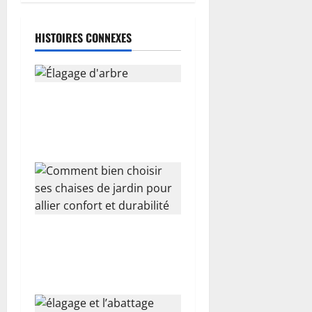
r
t
HISTOIRES CONNEXES
i
c
Élagage d’arbre : le guide
l
complet pour préserver la
santé de son jardin
e
Comment bien choisir ses
chaises de jardin pour allier
confort et durabilité