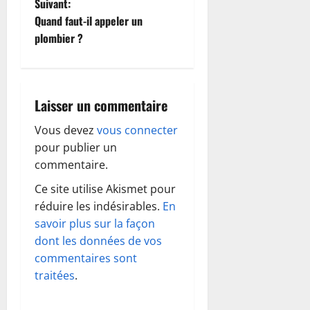
Suivant:
i
Quand faut-il appeler un
plombier ?
g
a
Laisser un commentaire
t
Vous devez
vous connecter
i
pour publier un
o
commentaire.
Ce site utilise Akismet pour
n
réduire les indésirables.
En
d
savoir plus sur la façon
dont les données de vos
’
commentaires sont
traitées
.
a