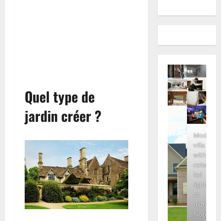
Quel type de
jardin créer ?
Modern
villa
with
colored
led
lights
at
night.
Nobody