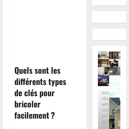
Quels sont les
différents types
de clés pour
Modern
villa
bricoler
with
colored
facilement ?
led
lights
at