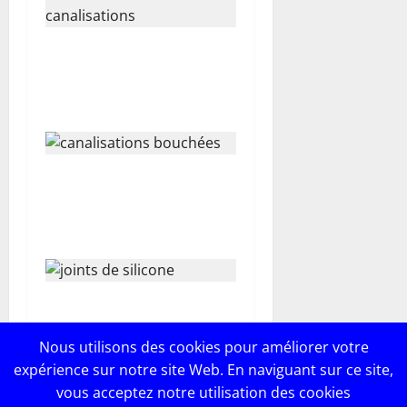
l
Comparatif des produits
e
maison pour l’entretien des
canalisations
Méthodes efficaces pour
résoudre le problème de
canalisations bouchées
10 astuces pour réussir ses
joints de silicone comme un
Nous utilisons des cookies pour améliorer votre
pro
expérience sur notre site Web. En naviguant sur ce site,
vous acceptez notre utilisation des cookies