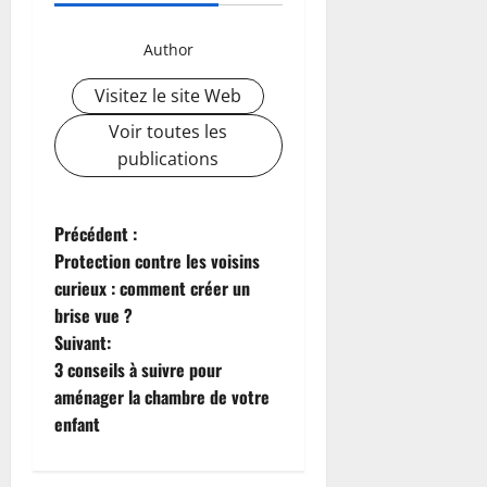
Author
Visitez le site Web
Voir toutes les
publications
N
Précédent :
Protection contre les voisins
a
curieux : comment créer un
brise vue ?
v
Suivant:
i
3 conseils à suivre pour
aménager la chambre de votre
g
enfant
a