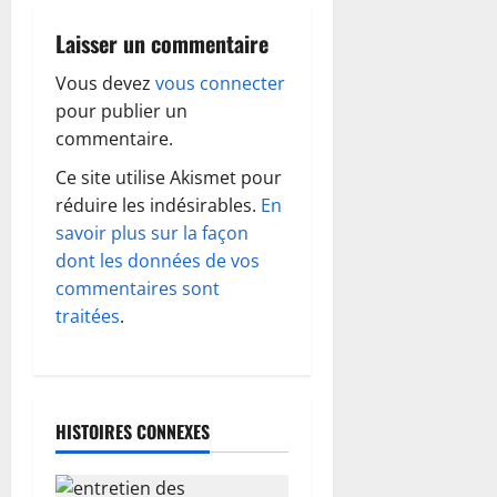
t
Laisser un commentaire
i
Vous devez
vous connecter
o
pour publier un
commentaire.
n
Ce site utilise Akismet pour
d
réduire les indésirables.
En
savoir plus sur la façon
’
dont les données de vos
commentaires sont
a
traitées
.
r
t
HISTOIRES CONNEXES
i
c