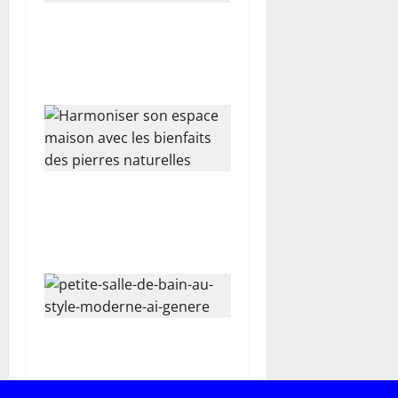
i
Le bois dans le salon : choix
c
esthétique ou besoin
l
instinctif ?
e
Harmoniser son espace
maison avec les bienfaits
des pierres naturelles
Rénover sa salle de bain
avec une douche à
l’italienne et un carrelage