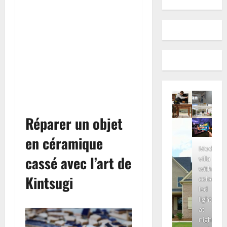
Réparer un objet
en céramique
Modern
cassé avec l’art de
villa
with
Kintsugi
colored
led
lights
at
night.