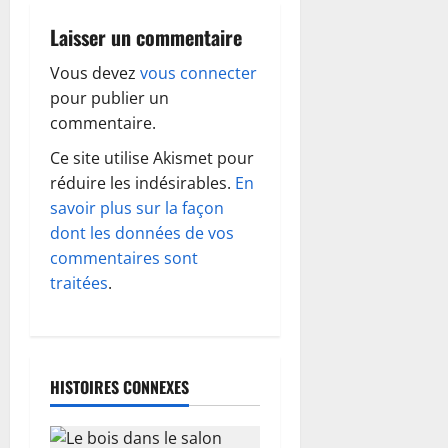
a
Laisser un commentaire
t
Vous devez
vous connecter
pour publier un
i
commentaire.
o
Ce site utilise Akismet pour
réduire les indésirables.
En
n
savoir plus sur la façon
d
dont les données de vos
commentaires sont
’
traitées
.
a
r
HISTOIRES CONNEXES
t