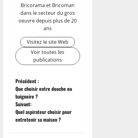
Bricorama et Bricoman
dans le secteur du gros
oeuvre depuis plus de 20
ans
Visitez le site Web
Voir toutes les
publications
N
Précédent :
Que choisir entre douche ou
a
baignoire ?
Suivant:
v
Quel aspirateur choisir pour
i
entretenir sa maison ?
g