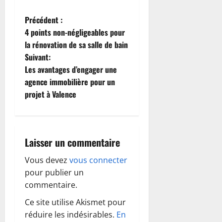
N
Précédent :
4 points non-négligeables pour
a
la rénovation de sa salle de bain
Suivant:
v
Les avantages d’engager une
i
agence immobilière pour un
projet à Valence
g
a
Laisser un commentaire
t
Vous devez
vous connecter
i
pour publier un
o
commentaire.
Ce site utilise Akismet pour
n
réduire les indésirables.
En