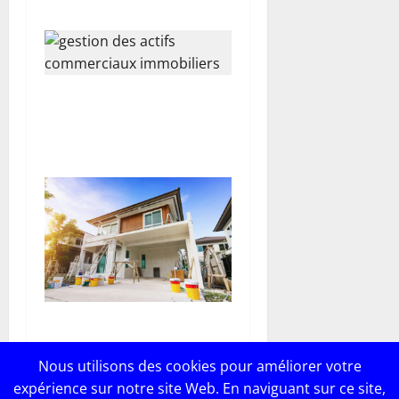
Stratégies de valorisation et
gestion des actifs
commerciaux immobiliers
Comment optimiser le
budget de votre projet de
Nous utilisons des cookies pour améliorer votre
construction de maison ?
expérience sur notre site Web. En naviguant sur ce site,