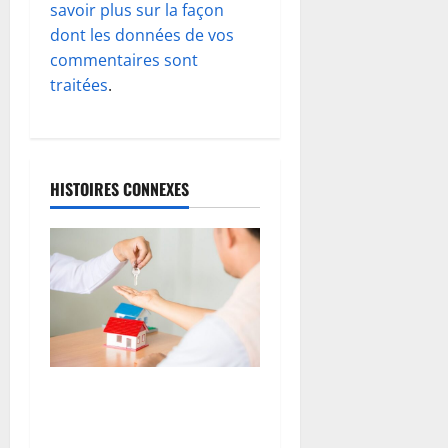
d
savoir plus sur la façon
dont les données de vos
’
commentaires sont
traitées
.
a
r
t
HISTOIRES CONNEXES
i
c
l
e
Les éléments indispensables
à connaitre pour l’achat
d’une maison