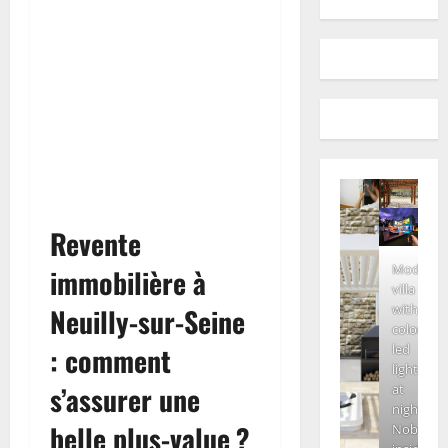
Revente
Modern
immobilière à
villa
with
Neuilly-sur-Seine
colored
led
: comment
lights
s’assurer une
at
night.
belle plus-value ?
Nobody