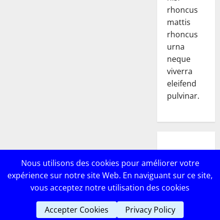
rhoncus
mattis
rhoncus
urna
neque
viverra
eleifend
pulvinar.
POPULAR
Nous utilisons des cookies pour améliorer votre
POSTS
expérience sur notre site Web. En naviguant sur ce site,
vous acceptez notre utilisation des cookies
Accepter Cookies
Privacy Policy
Copyright © Lebricomag
|
MoreNews
par AF themes