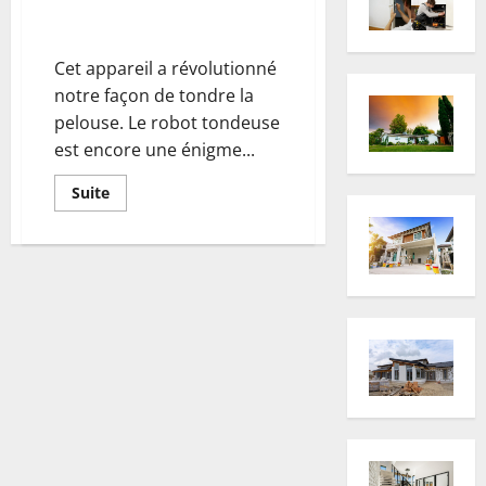
Les avantages des robots
tondeuses
Cet appareil a révolutionné
notre façon de tondre la
pelouse. Le robot tondeuse
est encore une énigme...
En
Suite
savoir
plus
sur
Les
avantages
des
robots
tondeuses