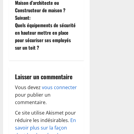
Maison d’architecte ou
a
Constructeur de maison ?
Suivant:
v
Quels équipements de sécurité
i
en hauteur mettre en place
pour sécuriser ses employés
g
sur un toit ?
a
t
Laisser un commentaire
i
Vous devez
vous connecter
o
pour publier un
commentaire.
n
Ce site utilise Akismet pour
d
réduire les indésirables.
En
savoir plus sur la façon