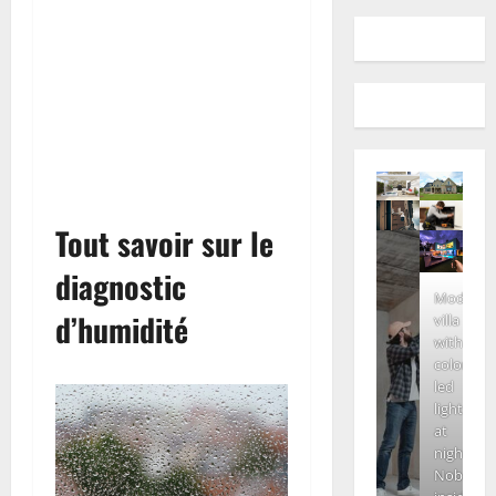
Tout savoir sur le
diagnostic
Modern
d’humidité
villa
with
colored
led
lights
at
night.
Nobody