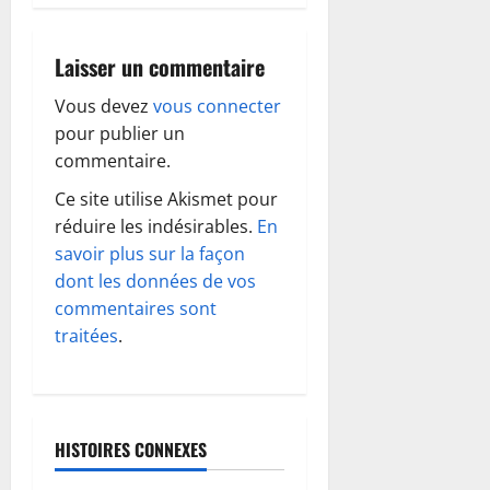
g
a
Laisser un commentaire
t
Vous devez
vous connecter
pour publier un
i
commentaire.
o
Ce site utilise Akismet pour
réduire les indésirables.
En
n
savoir plus sur la façon
d
dont les données de vos
commentaires sont
’
traitées
.
a
r
HISTOIRES CONNEXES
t