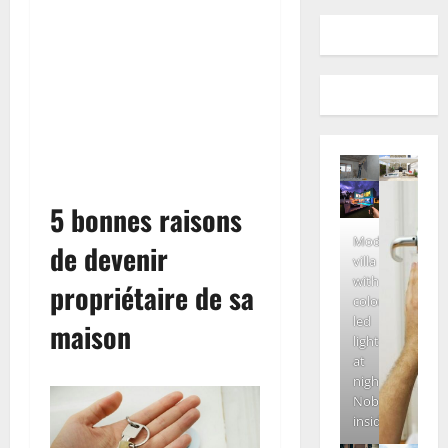
5 bonnes raisons
Modern
de devenir
villa
with
propriétaire de sa
colored
led
maison
lights
at
night.
Nobody
inside