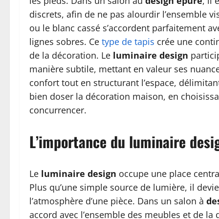
les pieds. Dans un salon au
design épuré
, il
discrets, afin de ne pas alourdir l’ensemble vis
ou le blanc cassé s’accordent parfaitement a
lignes sobres. Ce
type de tapis
crée une contin
de la décoration. Le
luminaire design
partici
manière subtile, mettant en valeur ses nuances
confort tout en structurant l’espace, délimitan
bien doser la décoration maison, en choisiss
concurrencer.
L’importance du luminaire desi
Le
luminaire design
occupe une place centra
Plus qu’une simple source de lumière, il devie
l’atmosphère d’une pièce. Dans un salon à
de
accord avec l’ensemble des meubles et de la