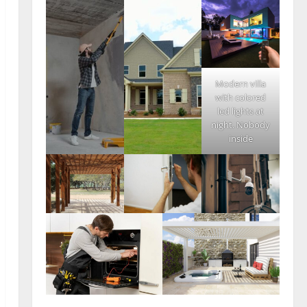
Modern villa
with colored
led lights at
night. Nobody
inside