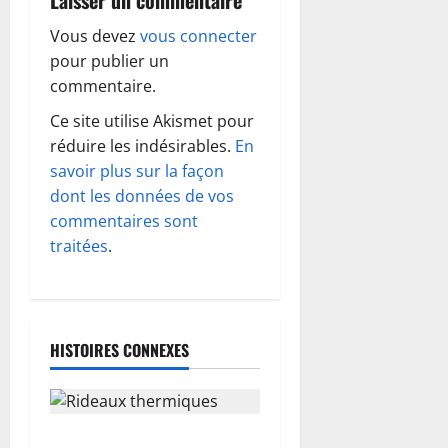
g
Laisser un commentaire
a
Vous devez
vous connecter
pour publier un
t
commentaire.
i
Ce site utilise Akismet pour
réduire les indésirables.
En
o
savoir plus sur la façon
dont les données de vos
n
commentaires sont
d
traitées
.
’
a
HISTOIRES CONNEXES
r
t
Rideaux thermiques : garder