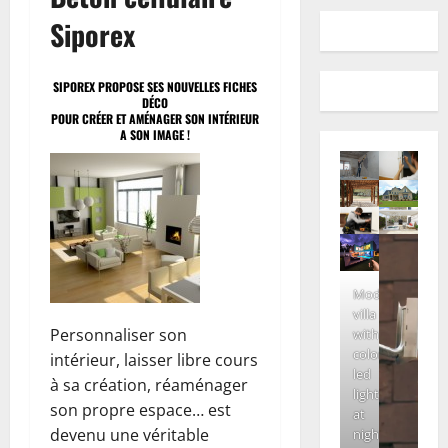
Siporex
SIPOREX PROPOSE SES NOUVELLES FICHES
DÉCO
POUR CRÉER ET AMÉNAGER SON INTÉRIEUR
A SON IMAGE !
Modern
villa
Personnaliser son
with
colored
intérieur, laisser libre cours
led
à sa création, réaménager
lights
son propre espace… est
at
devenu une véritable
night.