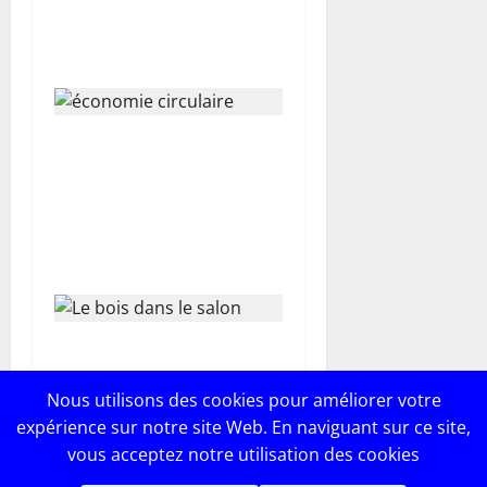
i
chaleur et intimité sans
compromettre le style
c
l
La belle affaire du
e
« brocabrac » : comment
des objets jetés deviennent
les héros d’une économie
circulaire ?
Le bois dans le salon : choix
esthétique ou besoin
Nous utilisons des cookies pour améliorer votre
instinctif ?
expérience sur notre site Web. En naviguant sur ce site,
vous acceptez notre utilisation des cookies