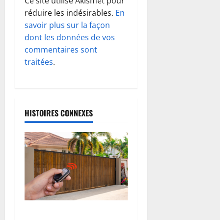
o
Ce site utilise Akismet pour
réduire les indésirables.
En
n
savoir plus sur la façon
d
dont les données de vos
commentaires sont
’
traitées
.
a
r
HISTOIRES CONNEXES
t
i
c
l
e
Télécommande de portail