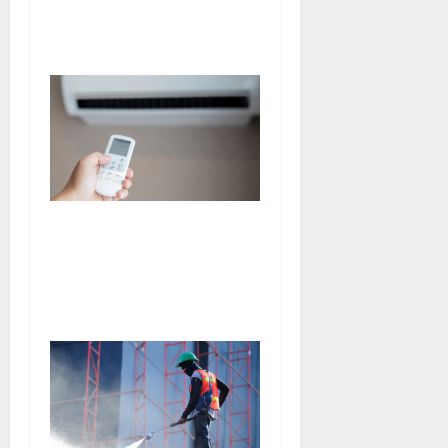
perdue ou cassée : que
faire?
Tout savoir sur une agence
de confort thermique
spécialisée en climatisation
et pompe à chaleur