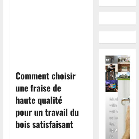
Comment choisir
une fraise de
haute qualité
Modern
villa
pour un travail du
with
colored
bois satisfaisant
led
lights
at