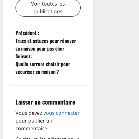
Voir toutes les
publications
N
Précédent :
Trucs et astuces pour rénover
a
sa maison pour pas cher
Suivant:
v
Quelle serrure choisir pour
i
sécuriser sa maison ?
g
a
Laisser un commentaire
t
Vous devez
vous connecter
pour publier un
i
commentaire.