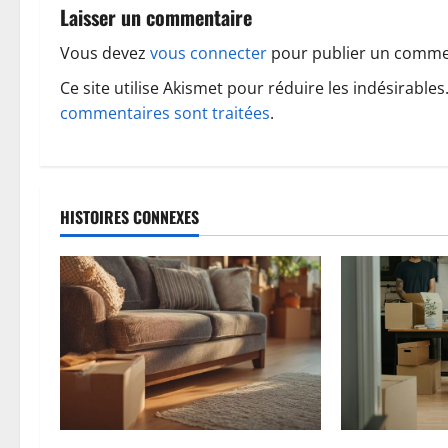
g
Laisser un commentaire
a
Vous devez
vous connecter
pour publier un comme
t
Ce site utilise Akismet pour réduire les indésirables
commentaires sont traitées
.
i
o
n
HISTOIRES CONNEXES
d
’
a
r
t