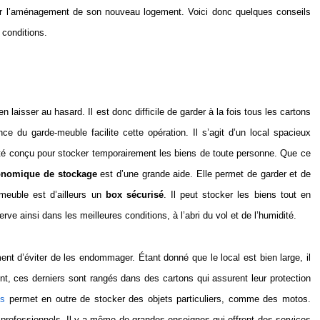
iter l’aménagement de son nouveau logement. Voici donc quelques conseils
conditions.
 laisser au hasard. Il est donc difficile de garder à la fois tous les cartons
e du garde-meuble facilite cette opération. Il s’agit d’un local spacieux
été conçu pour stocker temporairement les biens de toute personne. Que ce
onomique de stockage
est d’une grande aide. Elle permet de garder et de
meuble est d’ailleurs un
box sécurisé
. Il peut stocker les biens tout en
erve ainsi dans les meilleures conditions, à l’abri du vol et de l’humidité.
nt d’éviter de les endommager. Étant donné que le local est bien large, il
nt, ces derniers sont rangés dans des cartons qui assurent leur protection
es
permet en outre de stocker des objets particuliers, comme des motos.
it professionnels. Il y a même de grandes enseignes qui offrent des services