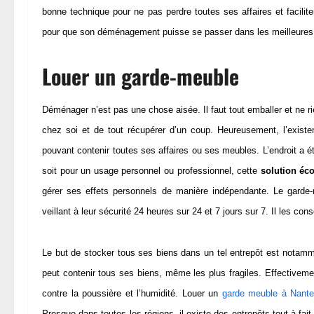
bonne technique pour ne pas perdre toutes ses affaires et facil
pour que son déménagement puisse se passer dans les meilleures 
Louer un garde-meuble
Déménager n’est pas une chose aisée. Il faut tout emballer et ne rien
chez soi et de tout récupérer d’un coup. Heureusement, l’existenc
pouvant contenir toutes ses affaires ou ses meubles. L’endroit a 
soit pour un usage personnel ou professionnel, cette
solution éc
gérer ses effets personnels de manière indépendante. Le garde-
veillant à leur sécurité 24 heures sur 24 et 7 jours sur 7. Il les cons
Le but de stocker tous ses biens dans un tel entrepôt est notamme
peut contenir tous ses biens, même les plus fragiles. Effectiveme
contre la poussière et l’humidité. Louer un
garde meuble à Nant
Presque dans toutes les régions, il existe des entrepôts tout à fa