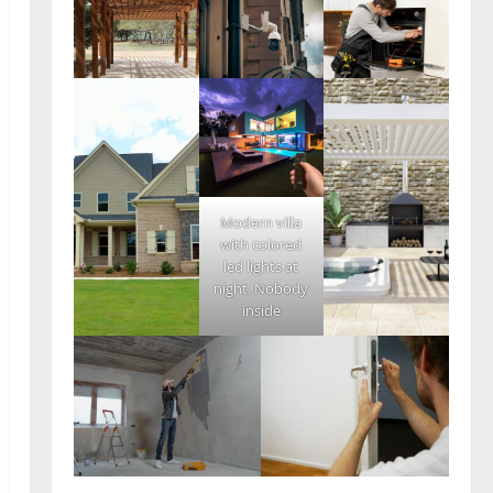
Modern villa
with colored
led lights at
night. Nobody
inside