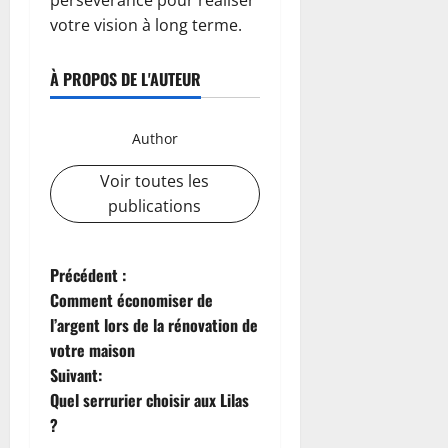
persévérance pour réaliser
votre vision à long terme.
À PROPOS DE L'AUTEUR
Author
Voir toutes les
publications
N
Précédent :
Comment économiser de
a
l’argent lors de la rénovation de
votre maison
v
Suivant:
i
Quel serrurier choisir aux Lilas
?