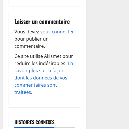
g
a
Laisser un commentaire
t
Vous devez
vous connecter
i
pour publier un
o
commentaire.
Ce site utilise Akismet pour
n
réduire les indésirables.
En
d
savoir plus sur la façon
dont les données de vos
’
commentaires sont
traitées
.
a
r
t
HISTOIRES CONNEXES