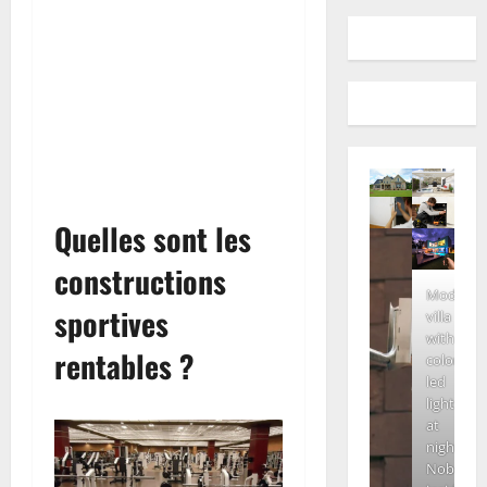
Quelles sont les
constructions
Modern
sportives
villa
with
rentables ?
colored
led
lights
at
night.
Nobody