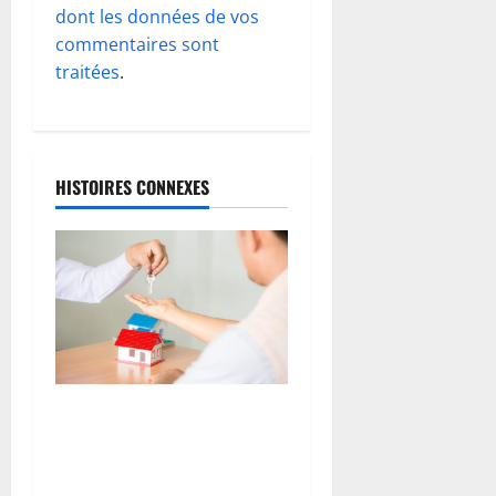
d
dont les données de vos
commentaires sont
’
traitées
.
a
r
HISTOIRES CONNEXES
t
i
c
l
e
Les éléments indispensables
à connaitre pour l’achat
d’une maison