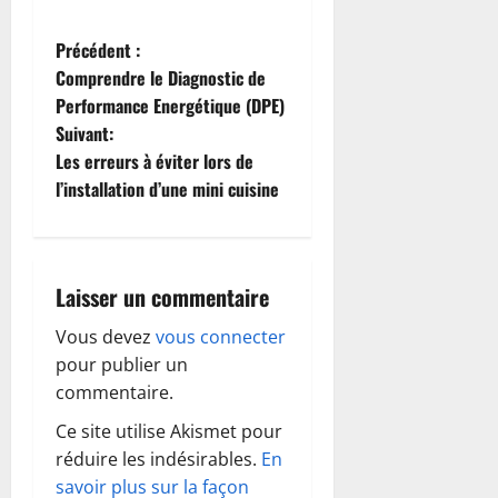
N
Précédent :
Comprendre le Diagnostic de
a
Performance Energétique (DPE)
Suivant:
v
Les erreurs à éviter lors de
i
l’installation d’une mini cuisine
g
a
Laisser un commentaire
t
Vous devez
vous connecter
pour publier un
i
commentaire.
o
Ce site utilise Akismet pour
réduire les indésirables.
En
n
savoir plus sur la façon