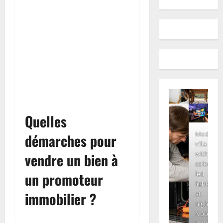
Quelles
Modern
démarches pour
villa
with
vendre un bien à
colored
led
un promoteur
lights
immobilier ?
at
night.
Nobody