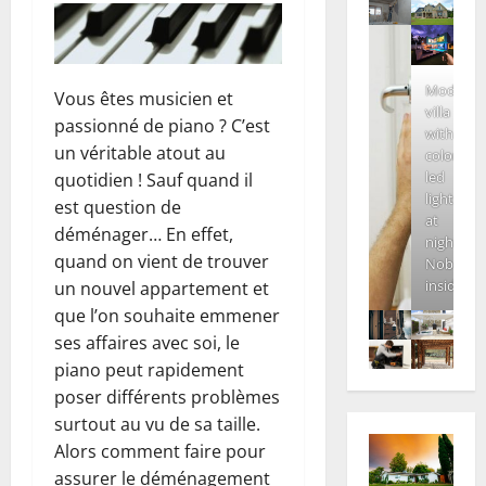
Modern
Vous êtes musicien et
villa
passionné de piano ? C’est
with
un véritable atout au
colored
led
quotidien ! Sauf quand il
lights
est question de
at
déménager… En effet,
night.
quand on vient de trouver
Nobody
inside
un nouvel appartement et
que l’on souhaite emmener
ses affaires avec soi, le
piano peut rapidement
poser différents problèmes
surtout au vu de sa taille.
Alors comment faire pour
assurer le déménagement