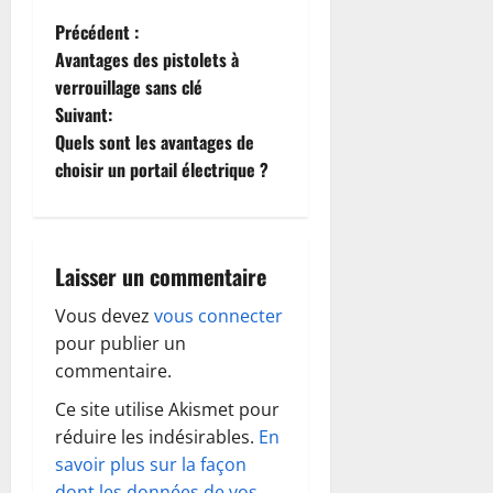
N
Précédent :
Avantages des pistolets à
a
verrouillage sans clé
Suivant:
v
Quels sont les avantages de
i
choisir un portail électrique ?
g
a
Laisser un commentaire
t
Vous devez
vous connecter
pour publier un
i
commentaire.
o
Ce site utilise Akismet pour
réduire les indésirables.
En
n
savoir plus sur la façon
dont les données de vos