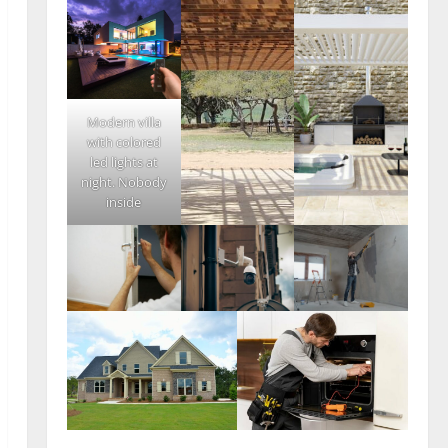
Modern villa
with colored
led lights at
night. Nobody
inside