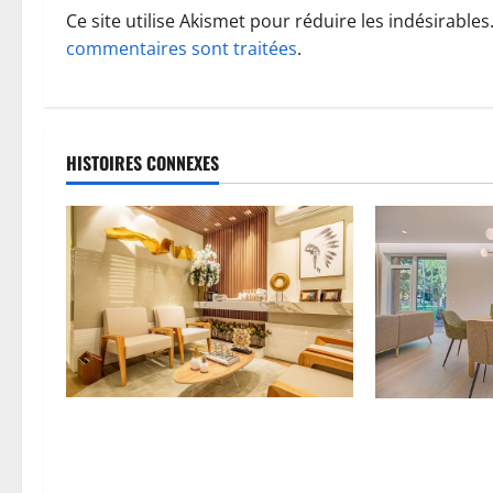
t
Ce site utilise Akismet pour réduire les indésirables
commentaires sont traitées
.
i
o
n
HISTOIRES CONNEXES
d
’
a
r
t
Le bois dans le salon : choix
Harmoniser so
i
esthétique ou besoin instinctif ?
avec les bienfa
c
naturelles