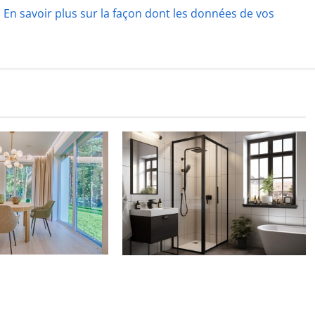
.
En savoir plus sur la façon dont les données de vos
n espace maison
Rénover sa salle de bain avec une
its des pierres
douche à l’italienne et un carrelage
moderne