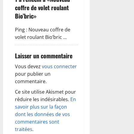
a
coffre de volet roulant
t
Bio’bric
»
i
Ping :
Nouveau coffre de
o
volet roulant Bio’bric ...
n
Laisser un commentaire
d
Vous devez
vous connecter
pour publier un
’
commentaire.
a
Ce site utilise Akismet pour
r
réduire les indésirables.
En
savoir plus sur la façon
t
dont les données de vos
commentaires sont
i
traitées
.