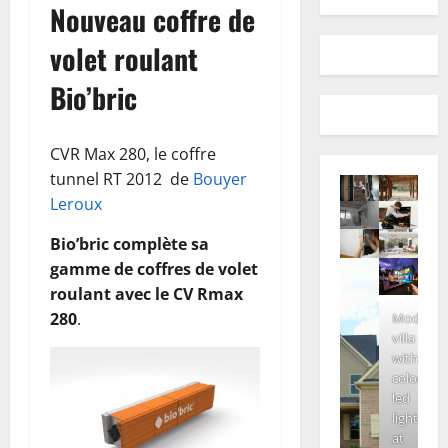
Nouveau coffre de
volet roulant
Bio’bric
CVR Max 280, le coffre
tunnel RT 2012 de
Bouyer
Leroux
Bio’bric complète sa
gamme de coffres de volet
roulant avec le CV Rmax
280
.
Modern
villa
with
colored
led
lights
at