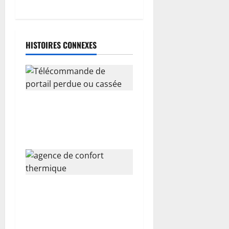
c
l
HISTOIRES CONNEXES
e
Télécommande de portail
perdue ou cassée : que
faire?
Tout savoir sur une agence
de confort thermique
spécialisée en climatisation
et pompe à chaleur