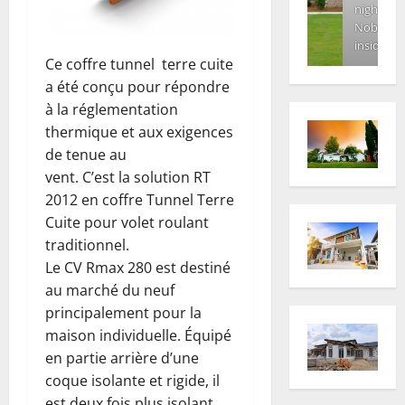
night.
Nobody
inside
Ce coffre tunnel terre cuite
a été conçu pour répondre
à la réglementation
thermique et aux exigences
de tenue au
vent. C’est la solution RT
2012 en coffre Tunnel Terre
Cuite pour volet roulant
traditionnel.
Le CV Rmax 280 est destiné
au marché du neuf
principalement pour la
maison individuelle. Équipé
en partie arrière d’une
coque isolante et rigide, il
est deux fois plus isolant