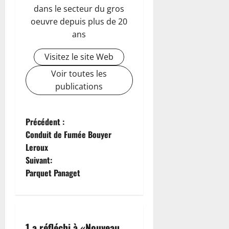
dans le secteur du gros
oeuvre depuis plus de 20
ans
Visitez le site Web
Voir toutes les
publications
N
Précédent :
Conduit de Fumée Bouyer
a
Leroux
Suivant:
v
Parquet Panaget
i
g
1 a réfléchi à «
Nouveau