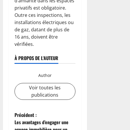
d’amiante dans les espaces
privatifs est obligatoire.
Outre ces inspections, les
installations électriques ou
de gaz, datant de plus de
16 ans, doivent être
vérifiées.
À PROPOS DE L'AUTEUR
Author
Voir toutes les
publications
N
Précédent :
Les avantages d’engager une
a
agence immobilière pour un