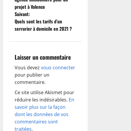
projet à Valence
v
Suivant:
i
Quels sont les tarifs d’un
serrurier à domicile en 2021 ?
g
a
Laisser un commentaire
t
Vous devez
vous connecter
i
pour publier un
o
commentaire.
Ce site utilise Akismet pour
n
réduire les indésirables.
En
d
savoir plus sur la façon
dont les données de vos
’
commentaires sont
traitées
.