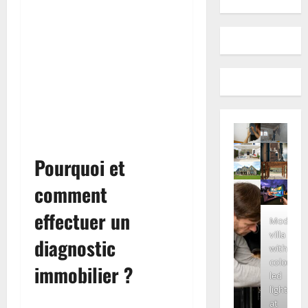
Pourquoi et
comment
effectuer un
Modern
villa
diagnostic
with
colored
immobilier ?
led
lights
at