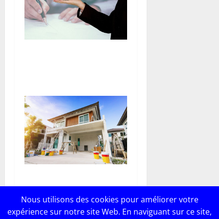
Stratégies de valorisation et
gestion des actifs
commerciaux immobiliers
Comment optimiser le
budget de votre projet de
Nous utilisons des cookies pour améliorer votre
construction de maison ?
expérience sur notre site Web. En naviguant sur ce site,