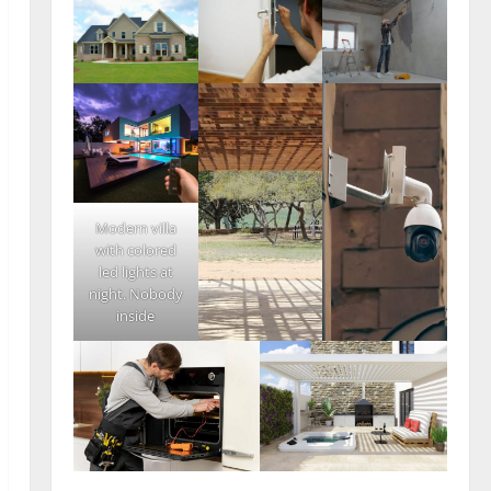
Modern villa
with colored
led lights at
night. Nobody
inside