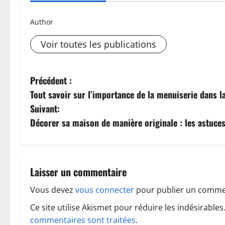
Author
Voir toutes les publications
N
Précédent :
Tout savoir sur l’importance de la menuiserie dans l
a
Suivant:
v
Décorer sa maison de manière originale : les astuce
i
g
Laisser un commentaire
a
Vous devez
vous connecter
pour publier un comme
t
Ce site utilise Akismet pour réduire les indésirables
commentaires sont traitées
.