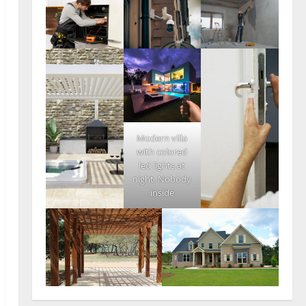
Modern villa
with colored
led lights at
night. Nobody
inside