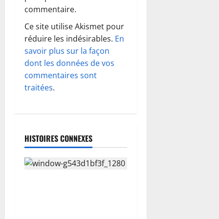
o
commentaire.
Ce site utilise Akismet pour
n
réduire les indésirables.
En
d
savoir plus sur la façon
dont les données de vos
’
commentaires sont
traitées
.
a
r
t
HISTOIRES CONNEXES
i
c
5 innovations qui changent
l
tout dans le monde des
fenêtres