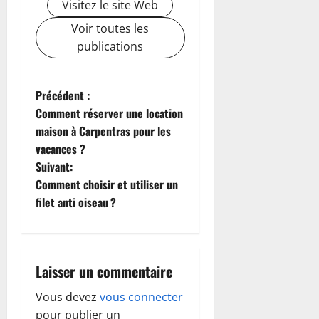
Visitez le site Web
Voir toutes les
publications
N
Précédent :
Comment réserver une location
a
maison à Carpentras pour les
vacances ?
v
Suivant:
i
Comment choisir et utiliser un
filet anti oiseau ?
g
a
Laisser un commentaire
t
Vous devez
vous connecter
i
pour publier un