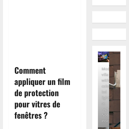
Comment
Modern
villa
appliquer un film
with
colored
de protection
led
lights
pour vitres de
at
night.
fenêtres ?
Nobody
inside