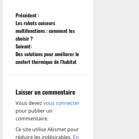
N
Précédent :
Les robots cuiseurs
a
multifonctions : comment les
choisir ?
v
Suivant:
i
Des solutions pour améliorer le
confort thermique de l’habitat
g
a
Laisser un commentaire
t
Vous devez
vous connecter
i
pour publier un
o
commentaire.
Ce site utilise Akismet pour
n
réduire les indésirables.
En