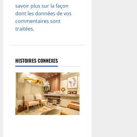
d
savoir plus sur la façon
dont les données de vos
’
commentaires sont
traitées
.
a
r
t
HISTOIRES CONNEXES
i
c
l
e
Le bois dans le salon : choix
esthétique ou besoin