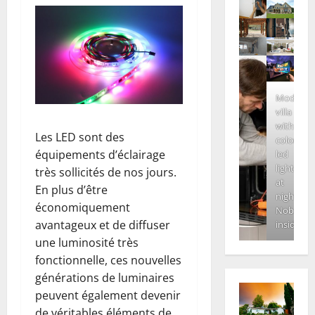
Modern
villa
with
Les LED sont des
colored
équipements d’éclairage
led
lights
très sollicités de nos jours.
at
En plus d’être
night.
économiquement
Nobody
avantageux et de diffuser
inside
une luminosité très
fonctionnelle, ces nouvelles
générations de luminaires
peuvent également devenir
de véritables éléments de