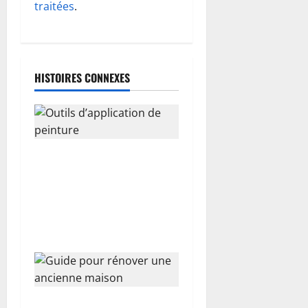
a
traitées
.
r
t
HISTOIRES CONNEXES
i
c
l
Les outils d’application de
e
peinture : guide complet
des pinceaux et rouleaux
pour réussir tous vos
travaux
Rénover une ancienne