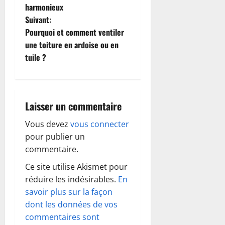
harmonieux
v
Suivant:
i
Pourquoi et comment ventiler
une toiture en ardoise ou en
g
tuile ?
a
t
Laisser un commentaire
i
Vous devez
vous connecter
o
pour publier un
commentaire.
n
Ce site utilise Akismet pour
d
réduire les indésirables.
En
savoir plus sur la façon
’
dont les données de vos
commentaires sont