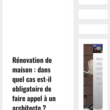
Rénovation de
Modern
villa
maison : dans
with
colored
quel cas est-il
led
lights
obligatoire de
at
night.
faire appel à un
Nobody
inside
architecte ?