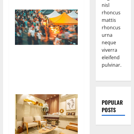
nisl
rhoncus
mattis
rhoncus
urna
neque
viverra
La belle affaire du
eleifend
« brocabrac » : comment
pulvinar.
des objets jetés deviennent
les héros d’une économie
circulaire ?
POPULAR
POSTS