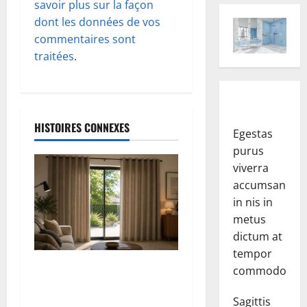
savoir plus sur la façon
n
dont les données de vos
d
commentaires sont
traitées
.
’
a
r
HISTOIRES CONNEXES
Egestas
purus
t
viverra
i
accumsan
in nis in
c
metus
dictum at
l
tempor
Rideaux thermiques : garder
e
commodo.
chaleur et intimité sans
compromettre le style
Sagittis