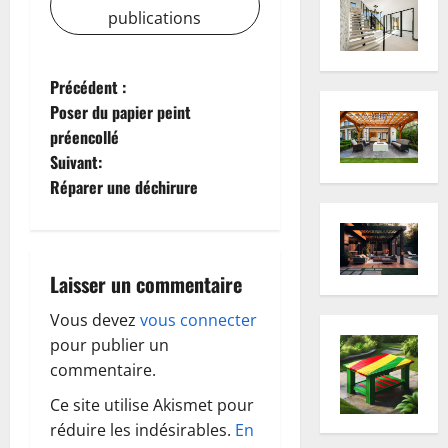
publications
N
Précédent :
Poser du papier peint
a
préencollé
Suivant:
v
Réparer une déchirure
i
g
Laisser un commentaire
a
Vous devez
vous connecter
t
pour publier un
commentaire.
i
Ce site utilise Akismet pour
o
réduire les indésirables.
En