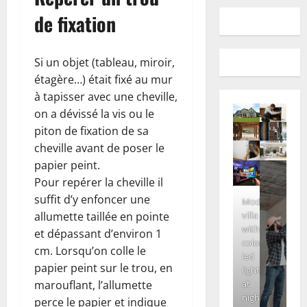
de fixation
Si un objet (tableau, miroir,
étagère…) était fixé au mur
à tapisser avec une cheville,
on a dévissé la vis ou le
piton de fixation de sa
cheville avant de poser le
papier peint.
Pour repérer la cheville il
suffit d’y enfoncer une
Modern
allumette taillée en pointe
villa
with
et dépassant d’environ 1
colored
cm. Lorsqu’on colle le
led
papier peint sur le trou, en
lights
marouflant, l’allumette
at
night.
perce le papier et indique