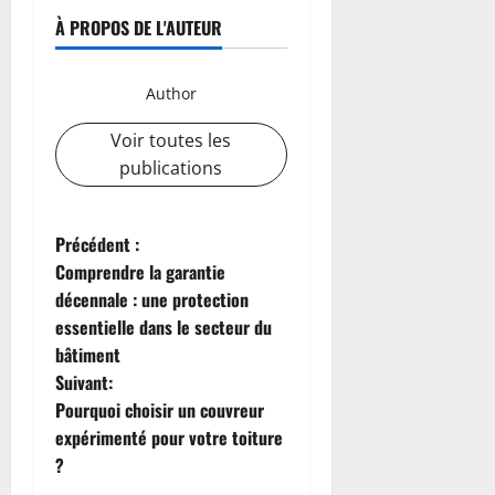
À PROPOS DE L'AUTEUR
Author
Voir toutes les
publications
N
Précédent :
Comprendre la garantie
a
décennale : une protection
essentielle dans le secteur du
v
bâtiment
i
Suivant:
Pourquoi choisir un couvreur
g
expérimenté pour votre toiture
?
a