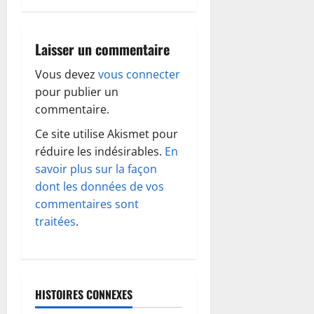
t
i
Laisser un commentaire
o
Vous devez
vous connecter
pour publier un
n
commentaire.
d
Ce site utilise Akismet pour
réduire les indésirables.
En
’
savoir plus sur la façon
dont les données de vos
a
commentaires sont
r
traitées
.
t
i
HISTOIRES CONNEXES