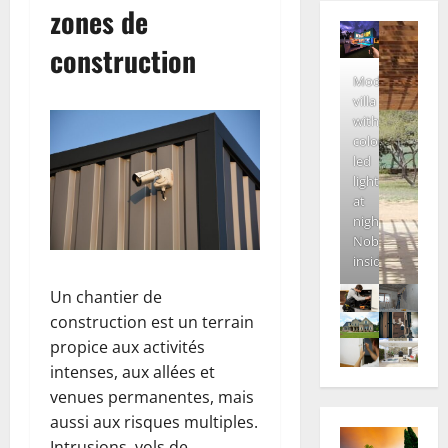
zones de
construction
Modern
villa
with
colored
led
lights
at
night.
Nobody
inside
Un chantier de
construction est un terrain
propice aux activités
intenses, aux allées et
venues permanentes, mais
aussi aux risques multiples.
Intrusions, vols de