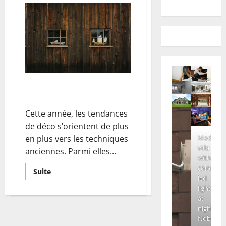
Bardage en bois brûlé : une
idée déco tendance 2020
Cette année, les tendances
de déco s’orientent de plus
Modern
en plus vers les techniques
villa
anciennes. Parmi elles...
with
colored
En
Suite
savoir
led
plus
lights
sur
at
Bardage
en
night.
bois
Nobody
brûlé