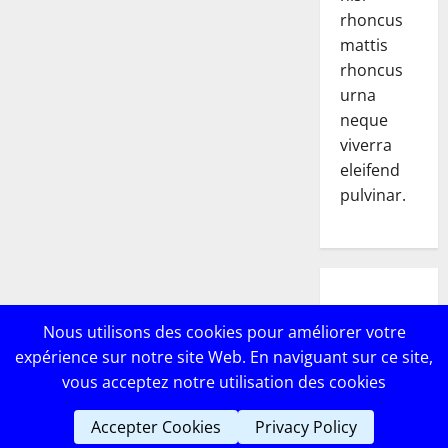
rhoncus
mattis
rhoncus
urna
neque
viverra
eleifend
pulvinar.
POPULAR
Nous utilisons des cookies pour améliorer votre
POSTS
expérience sur notre site Web. En naviguant sur ce site,
vous acceptez notre utilisation des cookies
Accepter Cookies
Privacy Policy
Copyright © Lebricomag
|
MoreNews
par AF themes