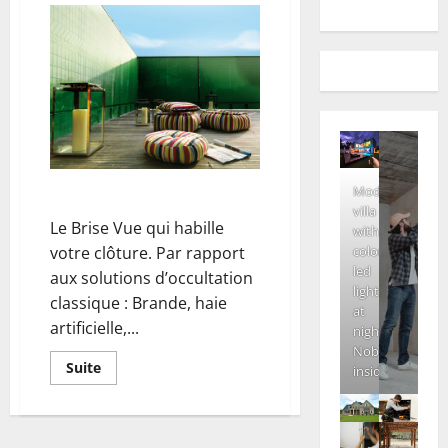
Modern
Le Brise Vue
villa
Le Brise Vue qui habille
with
votre clôture. Par rapport
colored
led
aux solutions d’occultation
lights
classique : Brande, haie
at
artificielle,...
night.
Nobody
En
Suite
inside
savoir
plus
sur
Le
Brise