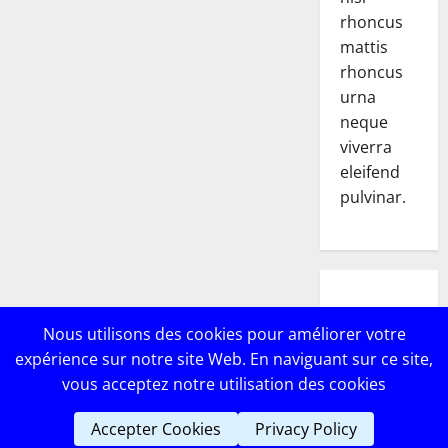
rhoncus
mattis
rhoncus
urna
neque
viverra
eleifend
pulvinar.
POPULAR
Nous utilisons des cookies pour améliorer votre
POSTS
expérience sur notre site Web. En naviguant sur ce site,
vous acceptez notre utilisation des cookies
Accepter Cookies
Privacy Policy
Copyright © Lebricomag
|
MoreNews
par AF themes