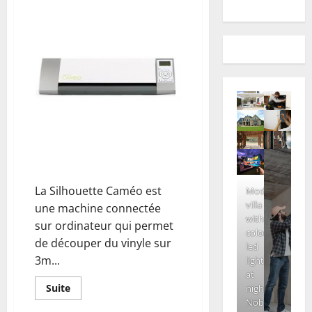
La Silhouette Caméo
La Silhouette Caméo est
Modern
villa
une machine connectée
with
sur ordinateur qui permet
colored
de découper du vinyle sur
led
3m...
lights
at
En
Suite
night.
savoir
Nobody
plus