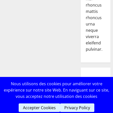
rhoncus
mattis
rhoncus
urna
neque
viverra
eleifend
pulvinar.
POPULAR
Nous utilisons des cookies pour améliorer votre
POSTS
expérience sur notre site Web. En naviguant sur ce site,
vous acceptez notre utilisation des cookies
Accepter Cookies
Privacy Policy
Copyright © Lebricomag
|
MoreNews
par AF themes