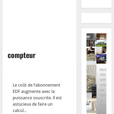
compteur
Modern
villa
Quelle puissance de compteur ?
with
Le coût de l’abonnement
colored
led
EDF augmente avec la
lights
puissance souscrite. Il est
at
astucieux de faire un
night.
calcul...
Nobody