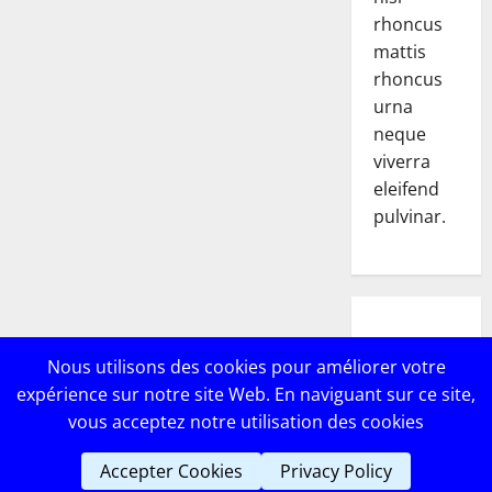
rhoncus
mattis
rhoncus
urna
neque
viverra
eleifend
pulvinar.
POPULAR
Nous utilisons des cookies pour améliorer votre
POSTS
expérience sur notre site Web. En naviguant sur ce site,
vous acceptez notre utilisation des cookies
Accepter Cookies
Privacy Policy
Copyright © Lebricomag
|
MoreNews
par AF themes