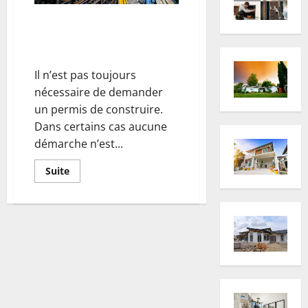
Travaux de construction :
permis de construire ou
déclaration de travaux ?
Il n’est pas toujours
nécessaire de demander
un permis de construire.
Dans certains cas aucune
démarche n’est...
En
Suite
savoir
plus
sur
Travaux
de
construction :
permis
de
construire
ou
déclaration
de
travaux ?