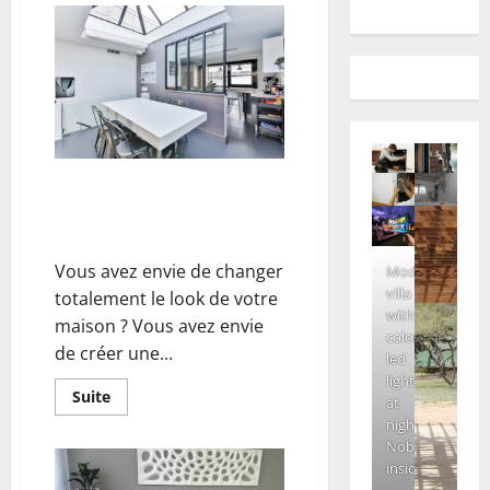
Aménagement et déco maison,
remettre au goût du jour votre
habitat
Vous avez envie de changer
Modern
villa
totalement le look de votre
with
maison ? Vous avez envie
colored
de créer une...
led
lights
En
Suite
at
savoir
night.
plus
sur
Nobody
Aménagement
inside
et
déco