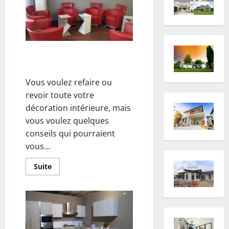
maison,
remettre
au
goût
du
jour
votre
Les bons conseils pour votre
habitat
décoration intérieure
Vous voulez refaire ou
revoir toute votre
décoration intérieure, mais
vous voulez quelques
conseils qui pourraient
vous...
En
Suite
savoir
plus
sur
Les
bons
conseils
pour
votre