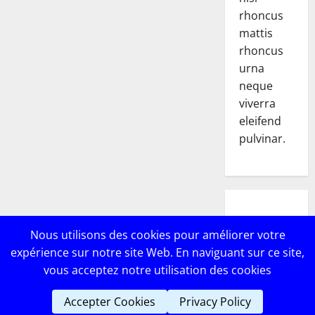
rhoncus
mattis
rhoncus
urna
neque
viverra
eleifend
pulvinar.
POPULAR
Nous utilisons des cookies pour améliorer votre
POSTS
expérience sur notre site Web. En naviguant sur ce site,
vous acceptez notre utilisation des cookies
Accepter Cookies
Privacy Policy
Copyright © Lebricomag
|
MoreNews
par AF themes