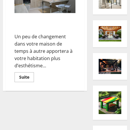
décoration
intérieure
Des idées de décoration
intérieure à faire soi-même
Un peu de changement
dans votre maison de
temps à autre apportera à
votre habitation plus
d’esthétisme...
En
Suite
savoir
plus
sur
Des
idées
de
décoration
intérieure
à
faire
soi-
même