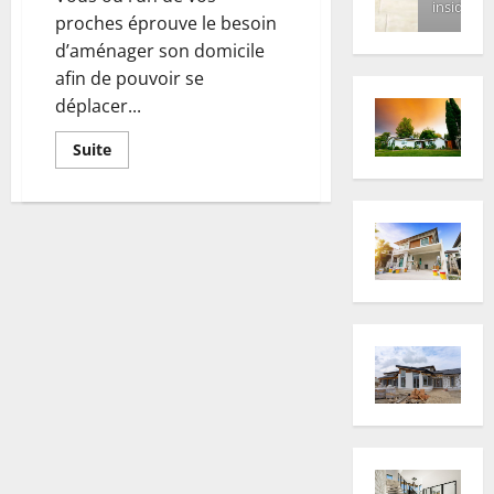
inside
proches éprouve le besoin
d’aménager son domicile
afin de pouvoir se
déplacer...
En
Suite
savoir
plus
sur
Faire
appel
à
un
bureau
d’études
mécaniques
pour
la
construction
d’un
monte
escalier