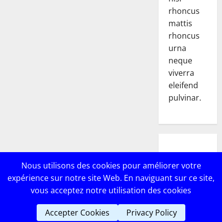
rhoncus
mattis
rhoncus
urna
neque
viverra
eleifend
pulvinar.
POPULAR
Nous utilisons des cookies pour améliorer votre
POSTS
expérience sur notre site Web. En naviguant sur ce site,
vous acceptez notre utilisation des cookies
Accepter Cookies
Privacy Policy
Copyright © Lebricomag
|
MoreNews
par AF themes