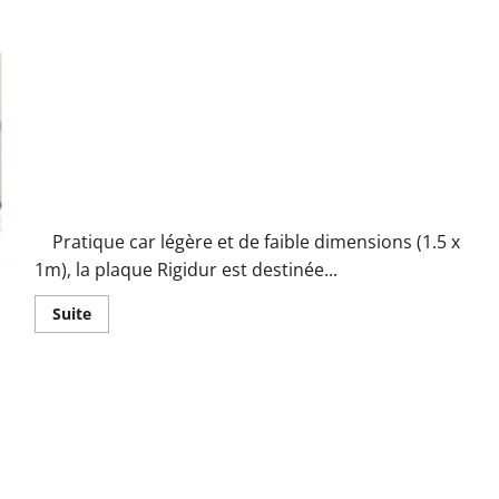
La plaque RIGIDUR
Pratique car légère et de faible dimensions (1.5 x
1m), la plaque Rigidur est destinée...
En
Suite
savoir
plus
sur
La
plaque
RIGIDUR