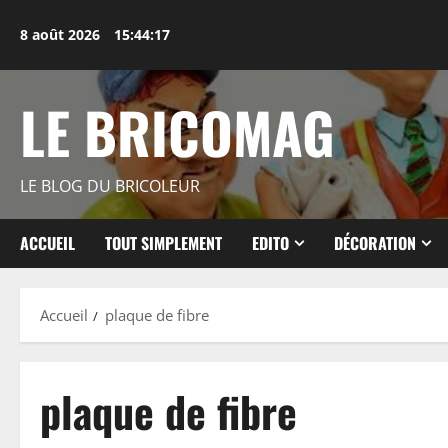
Aller
au
8 août 2026
15:44:18
contenu
LE BRICOMAG
LE BLOG DU BRICOLEUR
ACCUEIL
TOUT SIMPLEMENT
EDITO
DÉCORATION
Accueil
plaque de fibre
plaque de fibre