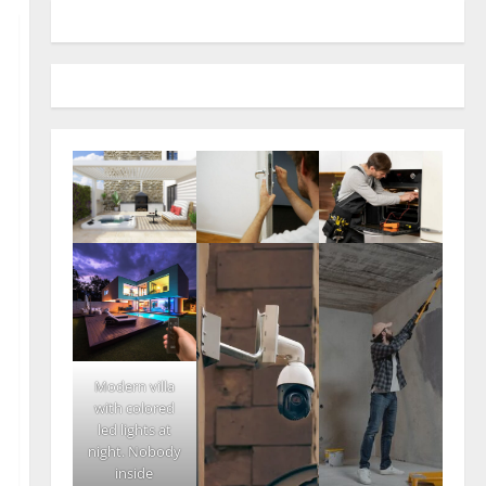
Modern villa
with colored
led lights at
night. Nobody
inside