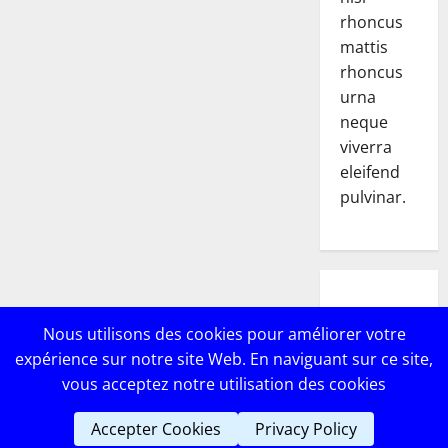
rhoncus
mattis
rhoncus
urna
neque
viverra
eleifend
pulvinar.
POPULAR
Nous utilisons des cookies pour améliorer votre
POSTS
expérience sur notre site Web. En naviguant sur ce site,
vous acceptez notre utilisation des cookies
Accepter Cookies
Privacy Policy
Copyright © Lebricomag
|
MoreNews
par AF themes