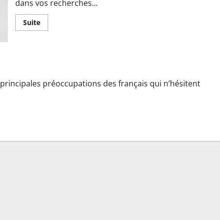
dans vos recherches...
En
Suite
savoir
plus
sur
Comprendre
le
Diagnostic
de
Performance
principales préoccupations des français qui n’hésitent
Energétique
(DPE)