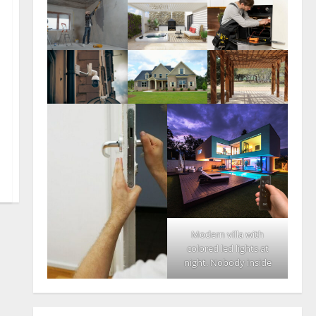
Modern villa with
colored led lights at
night. Nobody inside