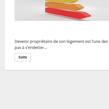
Payer ses travaux grâce au rachat de crédit
Devenir propriétaire de son logement est l’une des 
pas à s’endetter...
En
Suite
savoir
plus
sur
Payer
ses
travaux
grâce
au
rachat
de
crédit