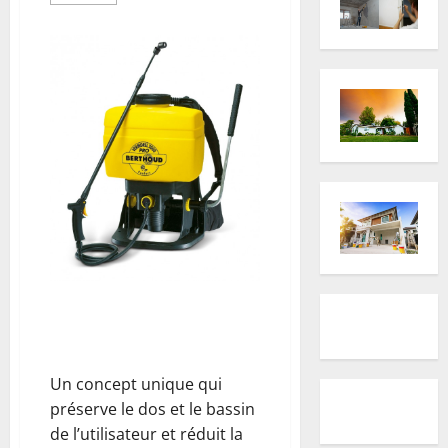
savoir
plus
sur
Désinfection
des
surfaces
par
pulvérisation
VERMOREL 2000 PRO CONFORT
avec nouveau système de
portage santé
Un concept unique qui
préserve le dos et le bassin
de l’utilisateur et réduit la