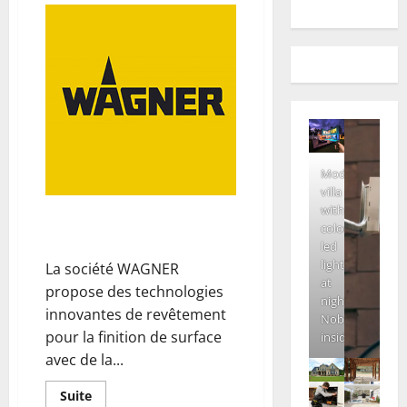
Modern
villa
with
Désinfection des surfaces par
colored
pulvérisation
led
lights
La société WAGNER
at
propose des technologies
night.
innovantes de revêtement
Nobody
pour la finition de surface
inside
avec de la...
En
Suite