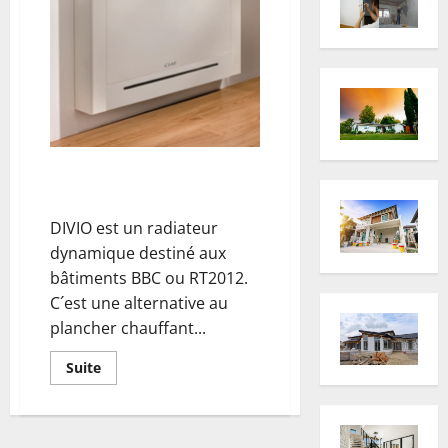
Divio : Radiateur dynamique
hydraulique
DIVIO est un radiateur
dynamique destiné aux
bâtiments BBC ou RT2012.
C´est une alternative au
plancher chauffant...
En
Suite
savoir
plus
sur
Divio
: