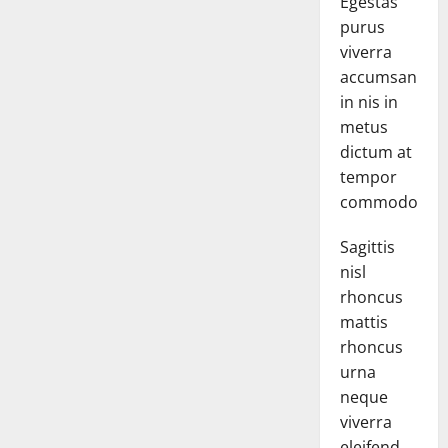
Egestas
purus
viverra
accumsan
in nis in
metus
dictum at
tempor
commodo.
Sagittis
nisl
rhoncus
mattis
rhoncus
urna
neque
viverra
eleifend