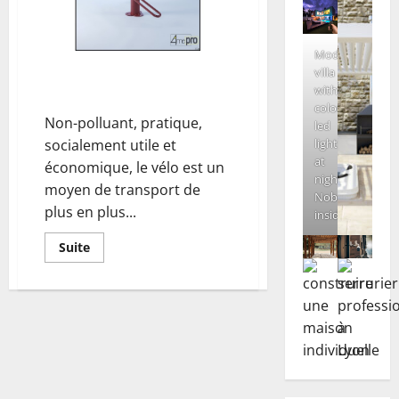
Modern
L’Importance du Range Vélos en
villa
with
Ville
colored
Non-polluant, pratique,
led
socialement utile et
lights
at
économique, le vélo est un
night.
moyen de transport de
Nobody
plus en plus...
inside
En
Suite
savoir
plus
sur
L’Importance
du
Range
Vélos
en
Ville